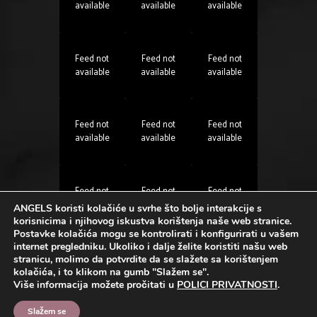
available
available
available
Feed not
Feed not
Feed not
available
available
available
Feed not
Feed not
Feed not
available
available
available
Feed not
Feed not
Feed not
available
available
available
ANGELS koristi kolačiće u svrhe što bolje interakcije s
korisnicima i njihovog iskustva korištenja naše web stranice.
Postavke kolačića mogu se kontrolirati i konfigurirati u vašem
internet pregledniku. Ukoliko i dalje želite koristiti našu web
Angels Instagram profil
stranicu, molimo da potvrdite da se slažete sa korištenjem
kolačića, i to klikom na gumb "Slažem se".
Više informacija možete pročitati u
POLICI PRIVATNOSTI
.
Slažem se