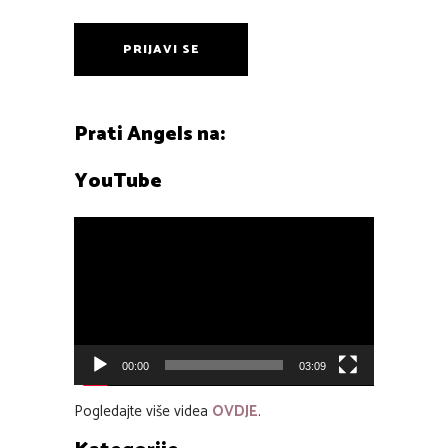
PRIJAVI SE
Prati Angels na:
YouTube
Reproduktor
videozapisa
00:00
03:09
Pogledajte više videa
OVDJE
.