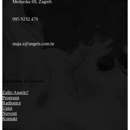
Medarska 69, Zagreb
095 9232 470
maja.z@angels.com.hr
Angels Body & Emotions
Zašto Angels?
Programi
Radionice
Upisi
Novosti
Kontakt
Newsletter