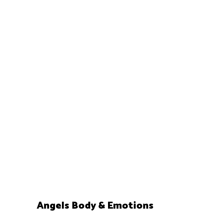
0
18/05/2019
Love me but leave my wild
0
Angels Body & Emotions