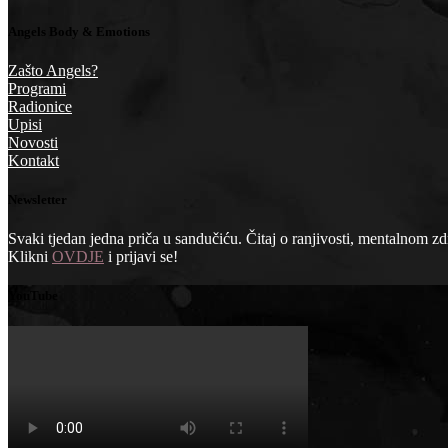
Angels Body & Emotions
Zašto Angels?
Programi
Radionice
Upisi
Novosti
Kontakt
Newsletter
Svaki tjedan jedna priča u sandučiću. Čitaj o ranjivosti, mentalnom zdra
Klikni
OVDJE
i prijavi se!
YouTube