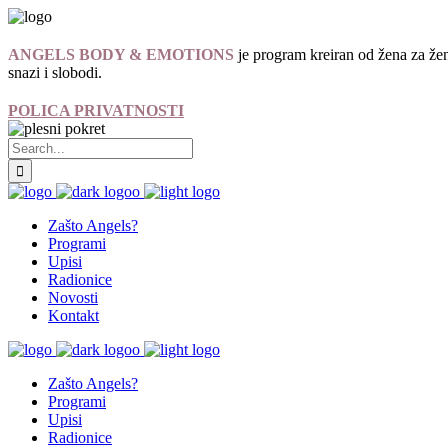
ANGELS BODY & EMOTIONS
je program kreiran od žena za žen
snazi i slobodi.
POLICA PRIVATNOSTI
Zašto Angels?
Programi
Upisi
Radionice
Novosti
Kontakt
Zašto Angels?
Programi
Upisi
Radionice