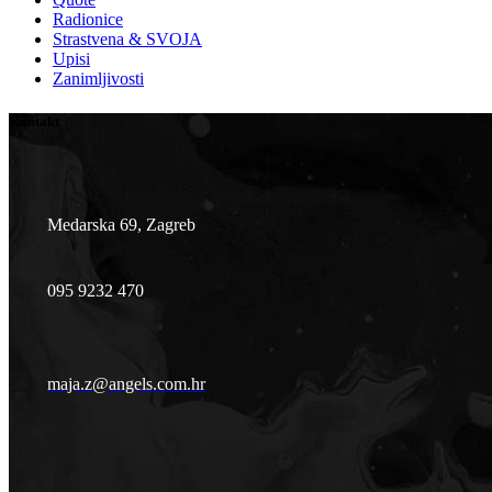
Radionice
Strastvena & SVOJA
Upisi
Zanimljivosti
Kontakt
Medarska 69, Zagreb
095 9232 470
maja.z@angels.com.hr