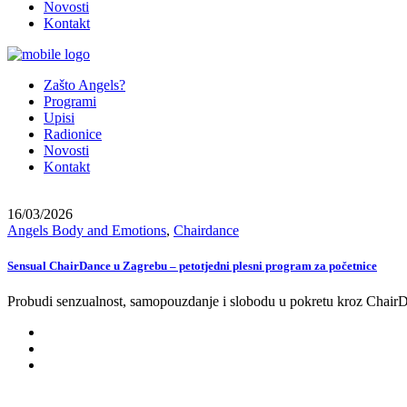
Novosti
Kontakt
Zašto Angels?
Programi
Upisi
Radionice
Novosti
Kontakt
16/03/2026
Angels Body and Emotions
,
Chairdance
Sensual ChairDance u Zagrebu – petotjedni plesni program za početnice
Probudi senzualnost, samopouzdanje i slobodu u pokretu kroz ChairDa