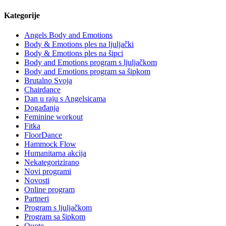
Kategorije
Angels Body and Emotions
Body & Emotions ples na ljuljački
Body & Emotions ples na šipci
Body and Emotions program s ljuljačkom
Body and Emotions program sa šipkom
Brutalno Svoja
Chairdance
Dan u raju s Angelsicama
Događanja
Feminine workout
Fitka
FloorDance
Hammock Flow
Humanitarna akcija
Nekategorizirano
Novi programi
Novosti
Online program
Partneri
Program s ljuljačkom
Program sa šipkom
Quote