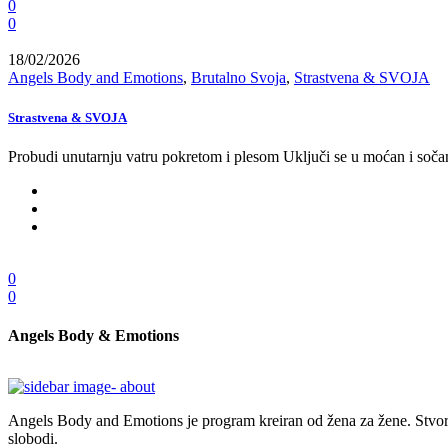
0
0
18/02/2026
Angels Body and Emotions
,
Brutalno Svoja
,
Strastvena & SVOJA
Strastvena & SVOJA
Probudi unutarnju vatru pokretom i plesom Uključi se u moćan i sočan p
0
0
Angels Body & Emotions
Angels Body and Emotions je program kreiran od žena za žene. Stvoren 
slobodi.