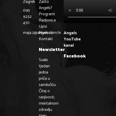
Zagreb
Zašto
Angels?
095
Programi
9232
Radionice
470
Upisi
maja.z@angels.com.hr
Novosti
Angels
Kontakt
YouTube
kanal
Newsletter
Facebook
Svaki
tjedan
jedna
priča u
sandučiću.
Čitaj o
ranjivosti,
mentalnom
zdravlju,
tijelu,