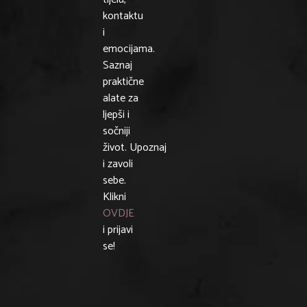
kontaktu
i
emocijama.
Saznaj
praktične
alate za
ljepši i
sočniji
život. Upoznaj
i zavoli
sebe.
Klikni
OVDJE
i prijavi
se!