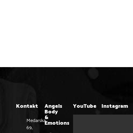
Kontakt
Angels
YouTube
Instagram
Body
&
Angels
Medarska
Emotions
Instagram
69,
profil