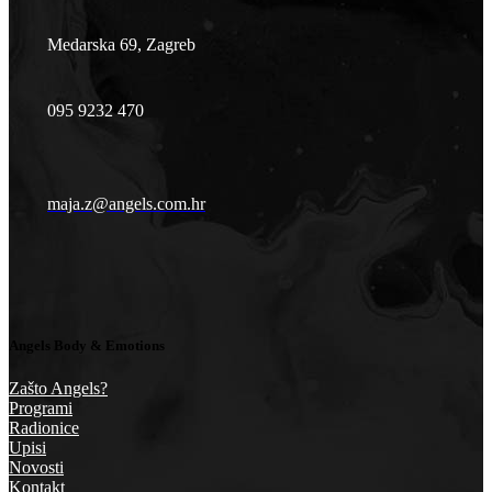
Medarska 69, Zagreb
095 9232 470
maja.z@angels.com.hr
Angels Body & Emotions
Zašto Angels?
Programi
Radionice
Upisi
Novosti
Kontakt