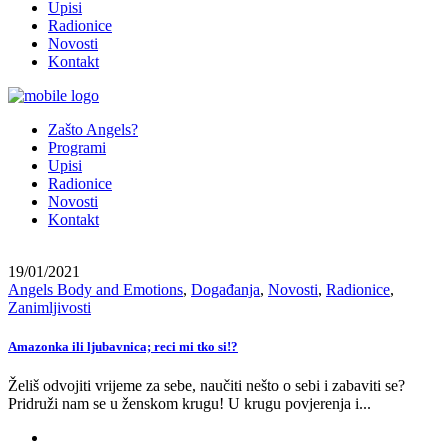
Upisi
Radionice
Novosti
Kontakt
Zašto Angels?
Programi
Upisi
Radionice
Novosti
Kontakt
19/01/2021
Angels Body and Emotions
,
Događanja
,
Novosti
,
Radionice
,
Zanimljivosti
Amazonka ili ljubavnica; reci mi tko si!?
Želiš odvojiti vrijeme za sebe, naučiti nešto o sebi i zabaviti se?
Pridruži nam se u ženskom krugu! U krugu povjerenja i...