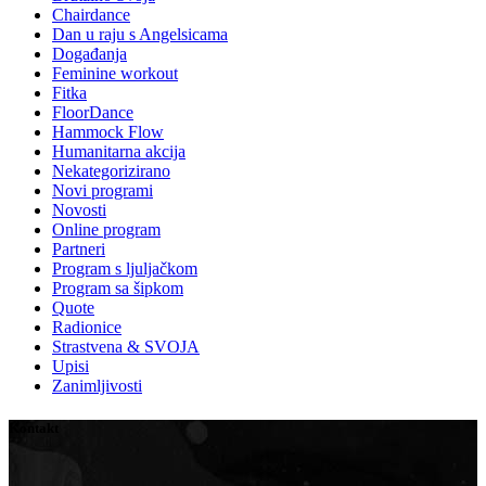
Chairdance
Dan u raju s Angelsicama
Događanja
Feminine workout
Fitka
FloorDance
Hammock Flow
Humanitarna akcija
Nekategorizirano
Novi programi
Novosti
Online program
Partneri
Program s ljuljačkom
Program sa šipkom
Quote
Radionice
Strastvena & SVOJA
Upisi
Zanimljivosti
Kontakt