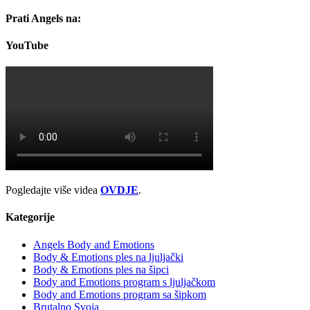
Prati Angels na:
YouTube
Pogledajte više videa
OVDJE
.
Kategorije
Angels Body and Emotions
Body & Emotions ples na ljuljački
Body & Emotions ples na šipci
Body and Emotions program s ljuljačkom
Body and Emotions program sa šipkom
Brutalno Svoja