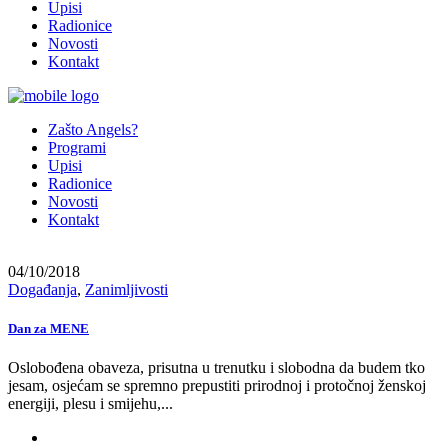
Upisi
Radionice
Novosti
Kontakt
Zašto Angels?
Programi
Upisi
Radionice
Novosti
Kontakt
04/10/2018
Događanja
,
Zanimljivosti
Dan za MENE
Oslobođena obaveza, prisutna u trenutku i slobodna da budem tko
jesam, osjećam se spremno prepustiti prirodnoj i protočnoj ženskoj
energiji, plesu i smijehu,...