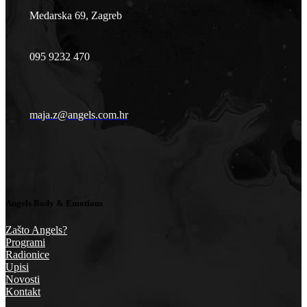
Medarska 69, Zagreb
095 9232 470
maja.z@angels.com.hr
Angels Body & Emotions
Zašto Angels?
Programi
Radionice
Upisi
Novosti
Kontakt