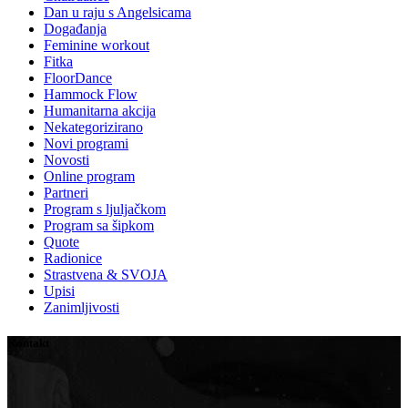
Dan u raju s Angelsicama
Događanja
Feminine workout
Fitka
FloorDance
Hammock Flow
Humanitarna akcija
Nekategorizirano
Novi programi
Novosti
Online program
Partneri
Program s ljuljačkom
Program sa šipkom
Quote
Radionice
Strastvena & SVOJA
Upisi
Zanimljivosti
Kontakt