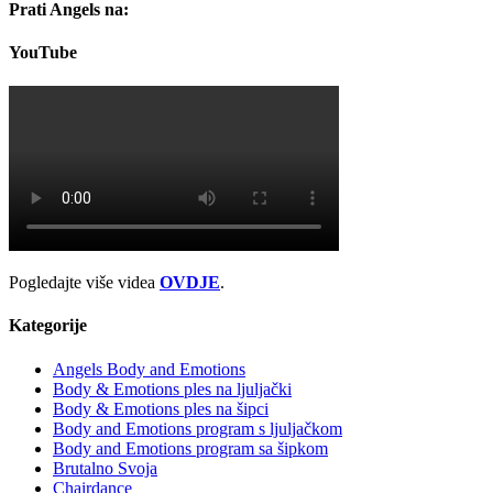
Prati Angels na:
YouTube
Pogledajte više videa
OVDJE
.
Kategorije
Angels Body and Emotions
Body & Emotions ples na ljuljački
Body & Emotions ples na šipci
Body and Emotions program s ljuljačkom
Body and Emotions program sa šipkom
Brutalno Svoja
Chairdance