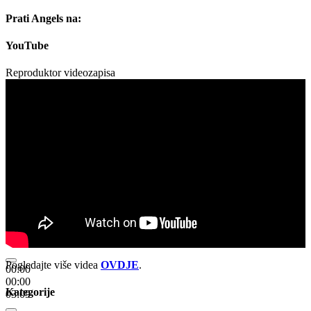
Prati Angels na:
YouTube
Reproduktor videozapisa
Pogledajte više videa
OVDJE
.
00:00
00:00
Kategorije
03:09