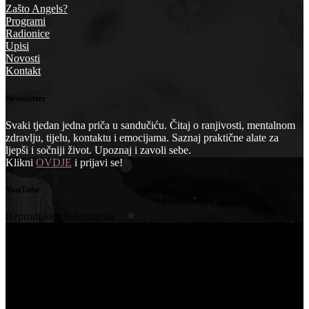
Zašto Angels?
Programi
Radionice
Upisi
Novosti
Kontakt
Newsletter
Svaki tjedan jedna priča u sandučiću. Čitaj o ranjivosti, mentalnom
zdravlju, tijelu, kontaktu i emocijama. Saznaj praktične alate za
ljepši i sočniji život. Upoznaj i zavoli sebe.
Klikni
OVDJE
i prijavi se!
YouTube
Reproduktor videozapisa