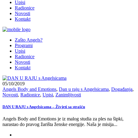
Upisi
Radionice
Novosti
Kontakt
Zašto Angels?
Programi
Upisi
Radionice
Novosti
Kontakt
05/10/2019
Angels Body and Emotions
,
Dan u raju s Angelsicama
,
Događanja
,
Novosti
,
Radionice
,
Upisi
,
Zanimljivosti
DAN U RAJU s Angelsicama – Živjeti sa strašću
Angels Body and Emotions je iz malog studia za ples na šipki,
narastao do pravog žarišta ženske energije. Naša je misija...