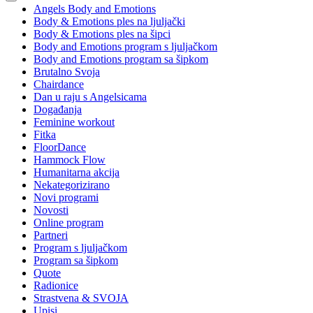
Angels Body and Emotions
Body & Emotions ples na ljuljački
Body & Emotions ples na šipci
Body and Emotions program s ljuljačkom
Body and Emotions program sa šipkom
Brutalno Svoja
Chairdance
Dan u raju s Angelsicama
Događanja
Feminine workout
Fitka
FloorDance
Hammock Flow
Humanitarna akcija
Nekategorizirano
Novi programi
Novosti
Online program
Partneri
Program s ljuljačkom
Program sa šipkom
Quote
Radionice
Strastvena & SVOJA
Upisi