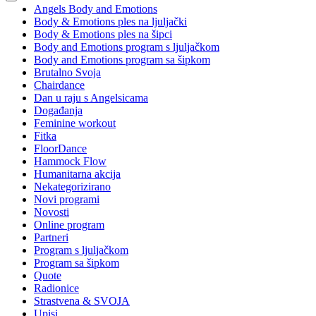
Angels Body and Emotions
Body & Emotions ples na ljuljački
Body & Emotions ples na šipci
Body and Emotions program s ljuljačkom
Body and Emotions program sa šipkom
Brutalno Svoja
Chairdance
Dan u raju s Angelsicama
Događanja
Feminine workout
Fitka
FloorDance
Hammock Flow
Humanitarna akcija
Nekategorizirano
Novi programi
Novosti
Online program
Partneri
Program s ljuljačkom
Program sa šipkom
Quote
Radionice
Strastvena & SVOJA
Upisi