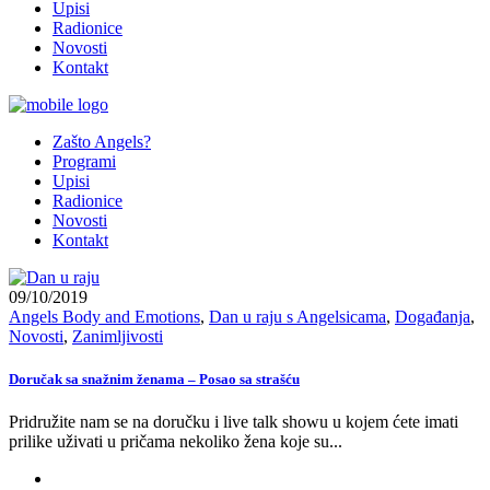
Upisi
Radionice
Novosti
Kontakt
Zašto Angels?
Programi
Upisi
Radionice
Novosti
Kontakt
09/10/2019
Angels Body and Emotions
,
Dan u raju s Angelsicama
,
Događanja
,
Novosti
,
Zanimljivosti
Doručak sa snažnim ženama – Posao sa strašću
Pridružite nam se na doručku i live talk showu u kojem ćete imati
prilike uživati u pričama nekoliko žena koje su...