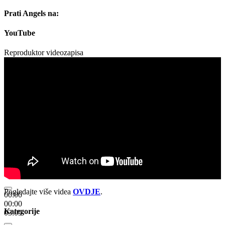
Prati Angels na:
YouTube
Reproduktor videozapisa
Pogledajte više videa
OVDJE
.
00:00
00:00
Kategorije
03:09