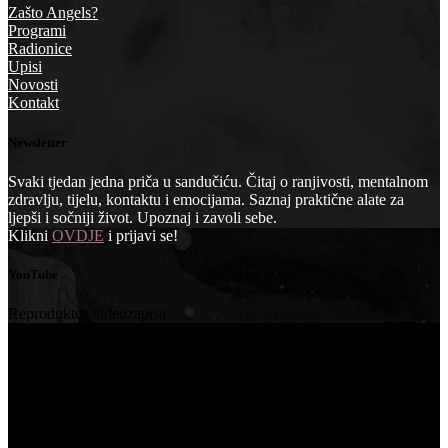
Zašto Angels?
Programi
Radionice
Upisi
Novosti
Kontakt
Newsletter
Svaki tjedan jedna priča u sandučiću. Čitaj o ranjivosti, mentalnom
zdravlju, tijelu, kontaktu i emocijama. Saznaj praktične alate za
ljepši i sočniji život. Upoznaj i zavoli sebe.
Klikni
OVDJE
i prijavi se!
YouTube
Reproduktor videozapisa