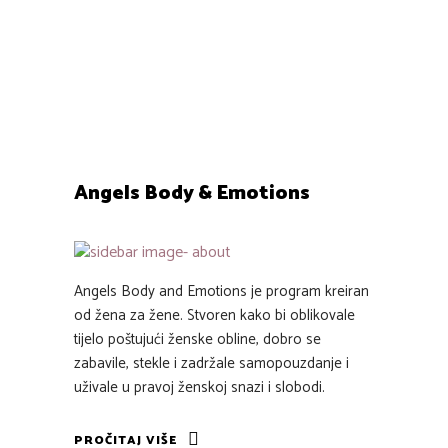
za ples na šipki, narastao do pravog žarišta
ženske energije. Naša je misija...
0
1
Angels Body & Emotions
Angels Body and Emotions je program kreiran
od žena za žene. Stvoren kako bi oblikovale
tijelo poštujući ženske obline, dobro se
zabavile, stekle i zadržale samopouzdanje i
uživale u pravoj ženskoj snazi i slobodi.
PROČITAJ VIŠE