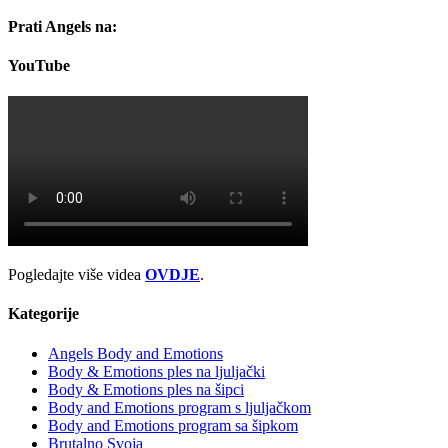
Prati Angels na:
YouTube
Pogledajte više videa
OVDJE
.
Kategorije
Angels Body and Emotions
Body & Emotions ples na ljuljački
Body & Emotions ples na šipci
Body and Emotions program s ljuljačkom
Body and Emotions program sa šipkom
Brutalno Svoja