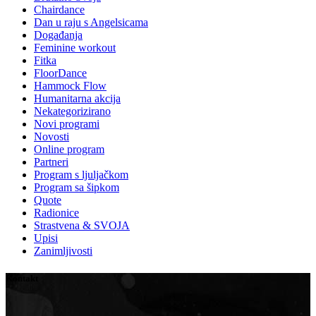
Chairdance
Dan u raju s Angelsicama
Događanja
Feminine workout
Fitka
FloorDance
Hammock Flow
Humanitarna akcija
Nekategorizirano
Novi programi
Novosti
Online program
Partneri
Program s ljuljačkom
Program sa šipkom
Quote
Radionice
Strastvena & SVOJA
Upisi
Zanimljivosti
Kontakt