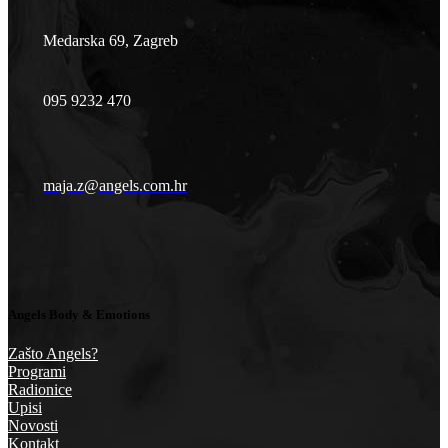
Medarska 69, Zagreb
095 9232 470
maja.z@angels.com.hr
Angels Body & Emotions
Zašto Angels?
Programi
Radionice
Upisi
Novosti
Kontakt