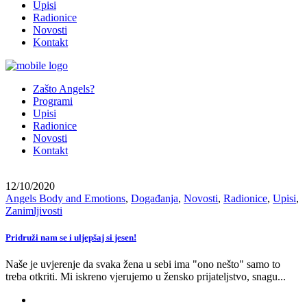
Upisi
Radionice
Novosti
Kontakt
Zašto Angels?
Programi
Upisi
Radionice
Novosti
Kontakt
12/10/2020
Angels Body and Emotions
,
Događanja
,
Novosti
,
Radionice
,
Upisi
,
Zanimljivosti
Pridruži nam se i uljepšaj si jesen!
Naše je uvjerenje da svaka žena u sebi ima "ono nešto" samo to
treba otkriti. Mi iskreno vjerujemo u žensko prijateljstvo, snagu...