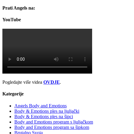
Prati Angels na:
YouTube
Pogledajte više videa
OVDJE
.
Kategorije
Angels Body and Emotions
Body & Emotions ples na ljuljački
Body & Emotions ples na šipci
Body and Emotions program s ljuljačkom
Body and Emotions program sa šipkom
Brutalno Svoja