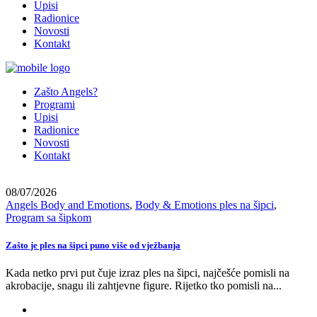
Upisi
Radionice
Novosti
Kontakt
Zašto Angels?
Programi
Upisi
Radionice
Novosti
Kontakt
08/07/2026
Angels Body and Emotions
,
Body & Emotions ples na šipci
,
Program sa šipkom
Zašto je ples na šipci puno više od vježbanja
Kada netko prvi put čuje izraz ples na šipci, najčešće pomisli na
akrobacije, snagu ili zahtjevne figure. Rijetko tko pomisli na...