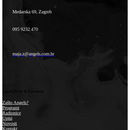
Medarska 69, Zagreb
095 9232 470
maja.z@angels.com.hr
Angels Body & Emotions
Zašto Angels?
Programi
Radionice
Upisi
Novosti
Kontakt