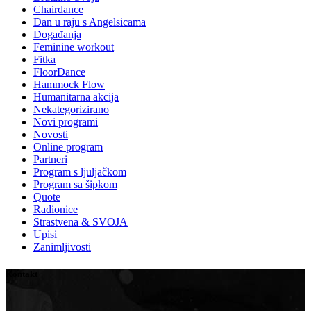
Chairdance
Dan u raju s Angelsicama
Događanja
Feminine workout
Fitka
FloorDance
Hammock Flow
Humanitarna akcija
Nekategorizirano
Novi programi
Novosti
Online program
Partneri
Program s ljuljačkom
Program sa šipkom
Quote
Radionice
Strastvena & SVOJA
Upisi
Zanimljivosti
Kontakt