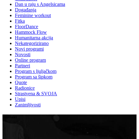
Dan u raju s Angelsicama
Događanja
Feminine workout
Fitka
FloorDance
Hammock Flow
Humanitarna akcija
Nekategorizirano
Novi programi
Novosti
Online program
Partneri
Program s ljuljačkom
Program sa šipkom
Quote
Radionice
Strastvena & SVOJA
Upisi
Zanimljivosti
Kontakt