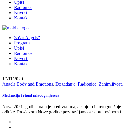
Upisi
Radionice
Novosti
Kontakt
Zašto Angels?
Programi
Upisi
Radionice
Novosti
Kontakt
17/11/2020
Angels Body and Emotions
,
Događanja
,
Radionice
,
Zanimljivosti
Meditacija i ritual mladog mjeseca
Nova 2021. godina nam je pred vratima, a s njom i novogodišnje
odluke. Proslavom Nove godine pozdravljamo se s prethodnom i...