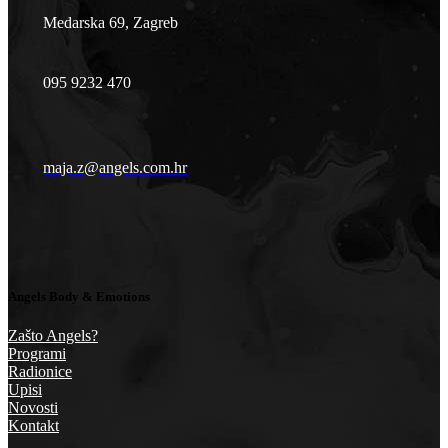
Medarska 69, Zagreb
095 9232 470
maja.z@angels.com.hr
Angels Body & Emotions
Zašto Angels?
Programi
Radionice
Upisi
Novosti
Kontakt