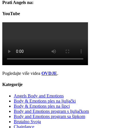
Prati Angels na:
YouTube
Pogledajte više videa
OVDJE
.
Kategorije
Angels Body and Emotions
Body & Emotions ples na ljuljački
Body & Emotions ples na šipci
Body and Emotions program s ljuljačkom
Body and Emotions program sa šipkom
Brutalno Svoja
Chairdance