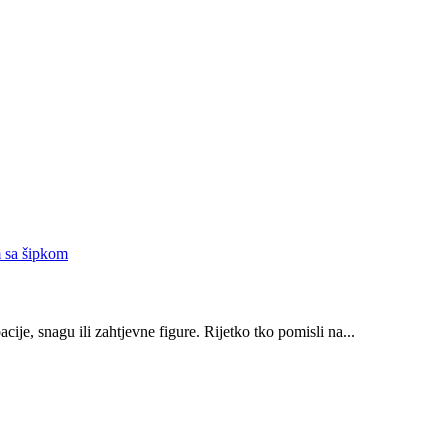
 sa šipkom
cije, snagu ili zahtjevne figure. Rijetko tko pomisli na...