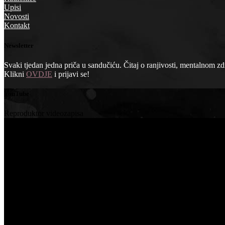
Upisi
Novosti
Kontakt
Newsletter
Svaki tjedan jedna priča u sandučiću. Čitaj o ranjivosti, mentalnom zdra
Klikni
OVDJE
i prijavi se!
YouTube
Reproduktor videozapisa