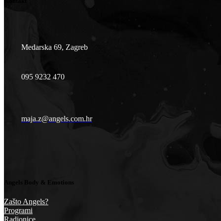
Kontakt
Medarska 69, Zagreb
095 9232 470
maja.z@angels.com.hr
Angels Body & Emotions
Zašto Angels?
Programi
Radionice