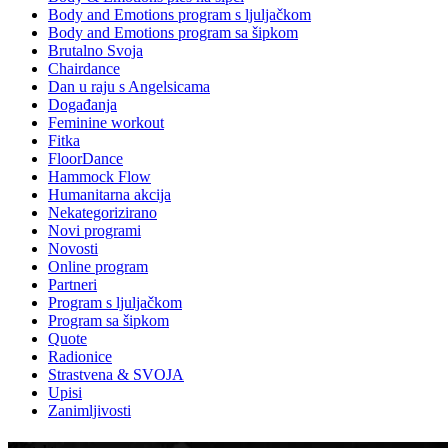
Body and Emotions program s ljuljačkom
Body and Emotions program sa šipkom
Brutalno Svoja
Chairdance
Dan u raju s Angelsicama
Događanja
Feminine workout
Fitka
FloorDance
Hammock Flow
Humanitarna akcija
Nekategorizirano
Novi programi
Novosti
Online program
Partneri
Program s ljuljačkom
Program sa šipkom
Quote
Radionice
Strastvena & SVOJA
Upisi
Zanimljivosti