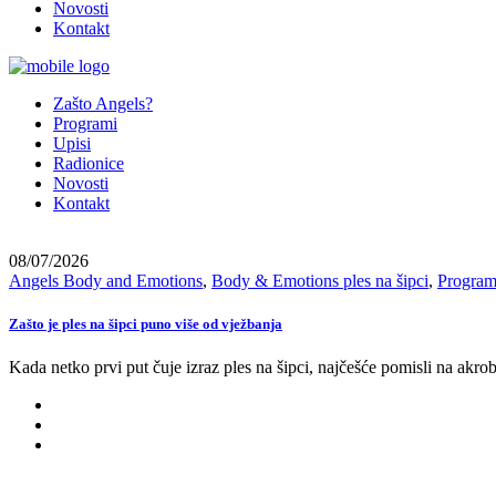
Novosti
Kontakt
Zašto Angels?
Programi
Upisi
Radionice
Novosti
Kontakt
08/07/2026
Angels Body and Emotions
,
Body & Emotions ples na šipci
,
Program
Zašto je ples na šipci puno više od vježbanja
Kada netko prvi put čuje izraz ples na šipci, najčešće pomisli na akroba