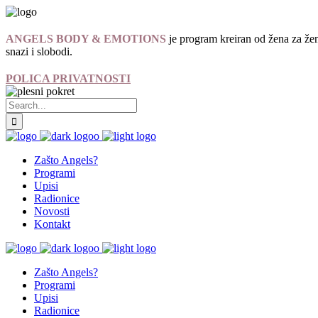
ANGELS BODY & EMOTIONS
je program kreiran od žena za žen
snazi i slobodi.
POLICA PRIVATNOSTI
Zašto Angels?
Programi
Upisi
Radionice
Novosti
Kontakt
Zašto Angels?
Programi
Upisi
Radionice