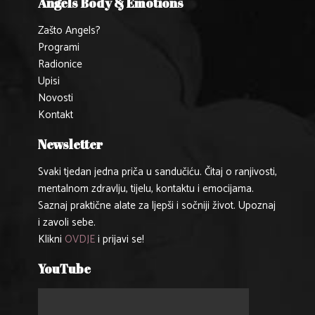
Angels Body & Emotions
Zašto Angels?
Programi
Radionice
Upisi
Novosti
Kontakt
Newsletter
Svaki tjedan jedna priča u sandučiću. Čitaj o ranjivosti,
mentalnom zdravlju, tijelu, kontaktu i emocijama.
Saznaj praktične alate za ljepši i sočniji život. Upoznaj
i zavoli sebe.
Klikni
OVDJE
i prijavi se!
YouTube