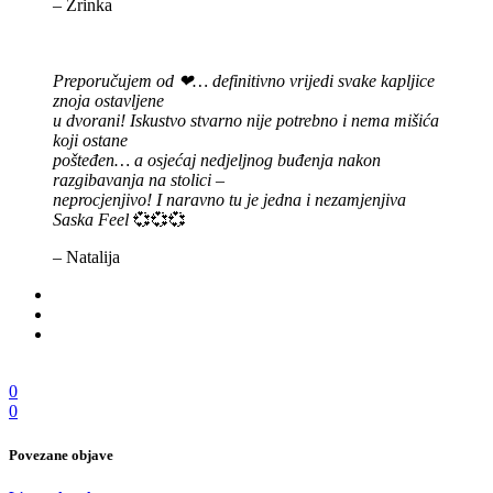
– Zrinka
Preporučujem od ❤… definitivno vrijedi svake kapljice
znoja ostavljene
u dvorani! Iskustvo stvarno nije potrebno i nema mišića
koji ostane
pošteđen… a osjećaj nedjeljnog buđenja nakon
razgibavanja na stolici –
neprocjenjivo! I naravno tu je jedna i nezamjenjiva
Saska Feel
💞💞💞
– Natalija
0
0
Povezane objave