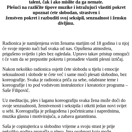
talent, čak i ako mislite da ga nemate.
Plešući na različite tipove muzike i istražujući vlastiti pokret
upoznat ćete slobodan, strastven i
ženstven pokret i razbuditi svoj seksipil, senzualnost i žensku
divljinu.
Radionica je namijenjena svim ženama starijim od 18 godina i u njoj
će svoje mjesto naći baš svaka od nas. Opuštena atmosfera,
prigušeno svijetlo i ples bez ogledala. Upravo takav pristup omogući
t će vam da se prepustite pokretu i pronađete vlastiti plesni izričaj.
Nakon nekoliko radionica osjetit ćete slobodu u tijelu i emocije
seksualnosti i slobode te ćete već i same moći plesati slobodno, bez
koreografije. Svaka je radionica priča za sebe, odabrane teme i
koreografije i to pod vodstvom instruktorice i kreatorice programa –
Saše Filipović.
Uz meditaciju, ples i laganu koreografiju svaka žena može doći do
svoje senzualnosti, ženstvenosti i seksipila i otkriti jedan novi svijet
u sebi. Koreografija je prilagođena i početnicama i naprednima,
muzika glasna i motivirajuća, a zabava garantirana.
Saša je copirajterica u slobodno vrijeme a svoju strast je prije
nekoliko godina pronašla u plesu. Ima osobnost koja može