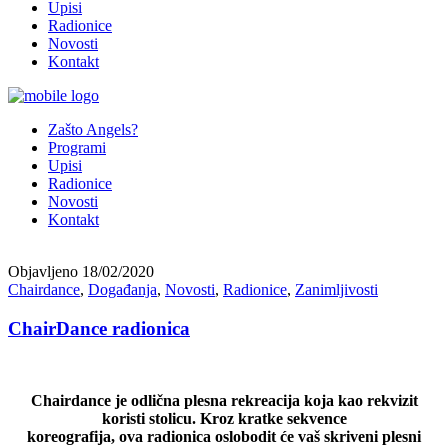
Upisi
Radionice
Novosti
Kontakt
Zašto Angels?
Programi
Upisi
Radionice
Novosti
Kontakt
Objavljeno
18/02/2020
Chairdance
,
Događanja
,
Novosti
,
Radionice
,
Zanimljivosti
ChairDance radionica
Chairdance je odlična plesna rekreacija koja kao rekvizit
koristi stolicu. Kroz kratke sekvence
koreografija, ova radionica oslobodit će vaš skriveni plesni