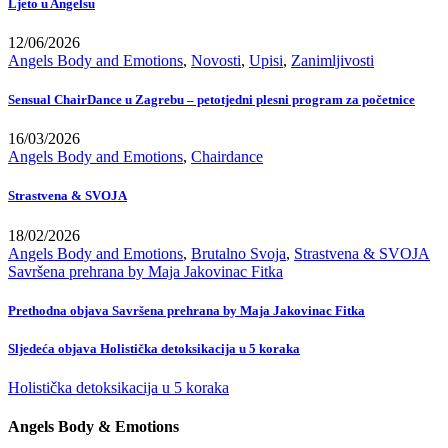
Ljeto u Angelsu
12/06/2026
Angels Body and Emotions
,
Novosti
,
Upisi
,
Zanimljivosti
Sensual ChairDance u Zagrebu – petotjedni plesni program za početnice
16/03/2026
Angels Body and Emotions
,
Chairdance
Strastvena & SVOJA
18/02/2026
Angels Body and Emotions
,
Brutalno Svoja
,
Strastvena & SVOJA
Savršena prehrana by Maja Jakovinac Fitka
Prethodna objava
Savršena prehrana by Maja Jakovinac Fitka
Sljedeća objava
Holistička detoksikacija u 5 koraka
Holistička detoksikacija u 5 koraka
Angels Body & Emotions