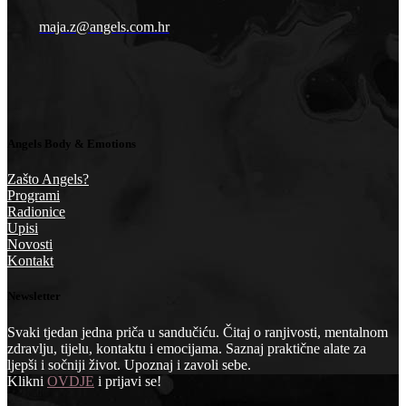
maja.z@angels.com.hr
Angels Body & Emotions
Zašto Angels?
Programi
Radionice
Upisi
Novosti
Kontakt
Newsletter
Svaki tjedan jedna priča u sandučiću. Čitaj o ranjivosti, mentalnom
zdravlju, tijelu, kontaktu i emocijama. Saznaj praktične alate za
ljepši i sočniji život. Upoznaj i zavoli sebe.
Klikni
OVDJE
i prijavi se!