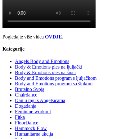
Pogledajte više videa
OVDJE
.
Kategorije
Angels Body and Emotions
Body & Emotions ples na ljuljački
Body & Emotions ples na šipci
Body and Emotions program s ljuljačkom
Body and Emotions program sa šipkom
Brutalno Svoja
Chairdance
Dan u raju s Angelsicama
Događanja
Feminine workout
Fitka
FloorDance
Hammock Flow
Humanitarna akcija