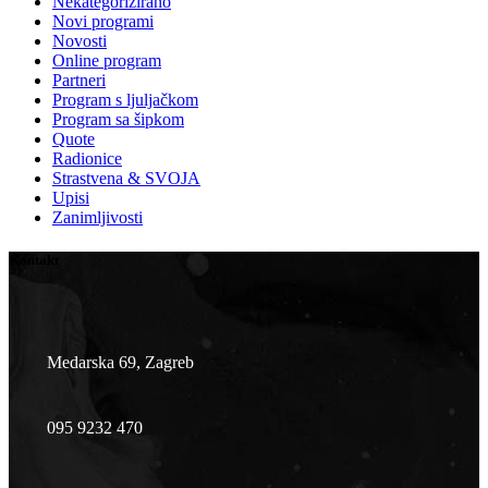
Nekategorizirano
Novi programi
Novosti
Online program
Partneri
Program s ljuljačkom
Program sa šipkom
Quote
Radionice
Strastvena & SVOJA
Upisi
Zanimljivosti
Kontakt
Medarska 69, Zagreb
095 9232 470