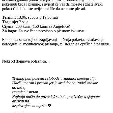
pokrenuti brda i planine, i uvjerit će vas da možete i znate svaki
pokret čak i ako ste uvijek mislile da ne znate plesati.
Termin:
13.06. subota u 19:30 sati
Trajanje:
2 sata
Cijena:
200 kuna (150 kuna za Angelsice)
Za koga:
Za sve žene neovisno o plesnom iskustvu.
Radionica se sastoji od zagrijavanja, učenja pokreta, svladavanja
koreografije, meditativnog plesanja, te istezanja i opuštanja na kraju.
Neki od dojmova polaznica…
Trening pun pokreta i slobode u zadanoj koreografiji.
Uđeš umoran i prazan jer je kraj tjedna izađeš mokar
do kože,
ispunjen i sretan.
Najbolji način da provedeš subotu predvečer u sjajnom
društvu na
inspirirajućem mjestu
💖