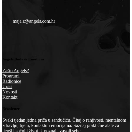
maja.z@angels.com.hr
Angels Body & Emotions
Zašto Angels?
Programi
Radionice
Upisi
Novosti
Kontakt
Newsletter
Svaki tjedan jedna priča u sandučiću. Čitaj o ranjivosti, mentalnom
zdravlju, tijelu, kontaktu i emocijama. Saznaj praktične alate za
ljepši i sočniji život. Upoznaj i zavoli sebe.