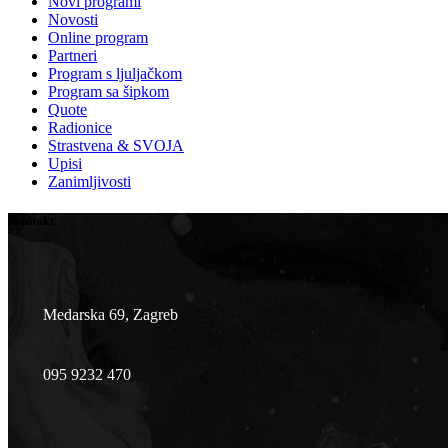
Novi programi
Novosti
Online program
Partneri
Program s ljuljačkom
Program sa šipkom
Quote
Radionice
Strastvena & SVOJA
Upisi
Zanimljivosti
Kontakt
Medarska 69, Zagreb
095 9232 470