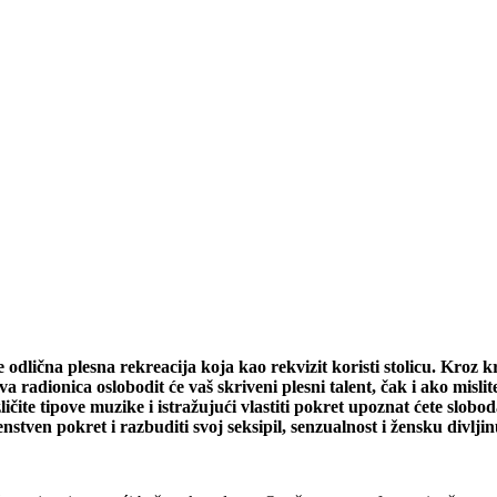
odlična plesna rekreacija koja kao rekvizit koristi stolicu. Kroz 
va radionica oslobodit će vaš skriveni plesni talent, čak i ako misli
ličite tipove muzike i istražujući vlastiti pokret upoznat ćete slobod
enstven pokret i razbuditi svoj seksipil, senzualnost i žensku divljin