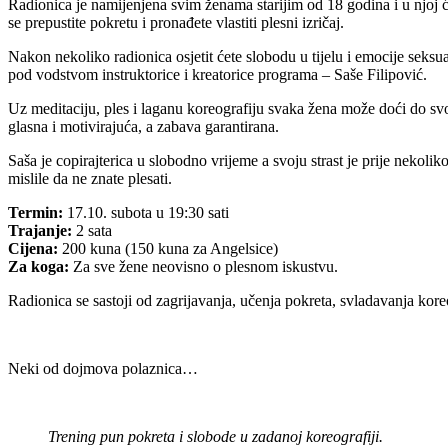
Radionica je namijenjena svim ženama starijim od 18 godina i u njoj ć
se prepustite pokretu i pronađete vlastiti plesni izričaj.
Nakon nekoliko radionica osjetit ćete slobodu u tijelu i emocije seksua
pod vodstvom instruktorice i kreatorice programa – Saše Filipović.
Uz meditaciju, ples i laganu koreografiju svaka žena može doći do svoj
glasna i motivirajuća, a zabava garantirana.
Saša je copirajterica u slobodno vrijeme a svoju strast je prije nekoli
mislile da ne znate plesati.
Termin:
17.10. subota u 19:30 sati
Trajanje:
2 sata
Cijena:
200 kuna (150 kuna za Angelsice)
Za koga:
Za sve žene neovisno o plesnom iskustvu.
Radionica se sastoji od zagrijavanja, učenja pokreta, svladavanja koreo
Neki od dojmova polaznica…
Trening pun pokreta i slobode u zadanoj koreografiji.