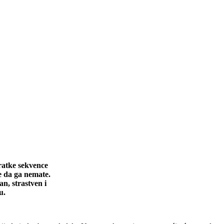
kratke sekvence
te da ga nemate.
an, strastven i
u.