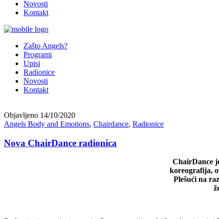
Novosti
Kontakt
Zašto Angels?
Programi
Upisi
Radionice
Novosti
Kontakt
Objavljeno
14/10/2020
Angels Body and Emotions
,
Chairdance
,
Radionice
Nova ChairDance radionica
ChairDance je 
koreografija, o
Plešući na raz
ž