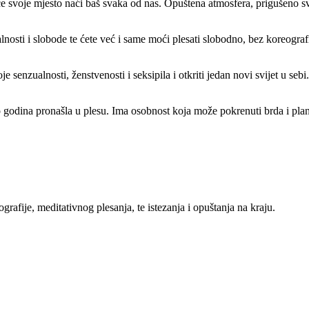
e svoje mjesto naći baš svaka od nas. Opuštena atmosfera, prigušeno sv
lnosti i slobode te ćete već i same moći plesati slobodno, bez koreografi
e senzualnosti, ženstvenosti i seksipila i otkriti jedan novi svijet u se
ko godina pronašla u plesu. Ima osobnost koja može pokrenuti brda i plani
grafije, meditativnog plesanja, te istezanja i opuštanja na kraju.