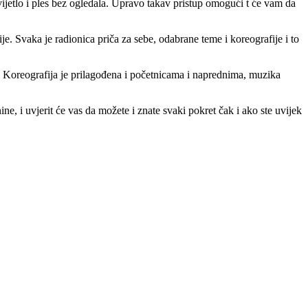
ijetlo i ples bez ogledala. Upravo takav pristup omogući t će vam da
je. Svaka je radionica priča za sebe, odabrane teme i koreografije i to
bi. Koreografija je prilagođena i početnicama i naprednima, muzika
ne, i uvjerit će vas da možete i znate svaki pokret čak i ako ste uvijek