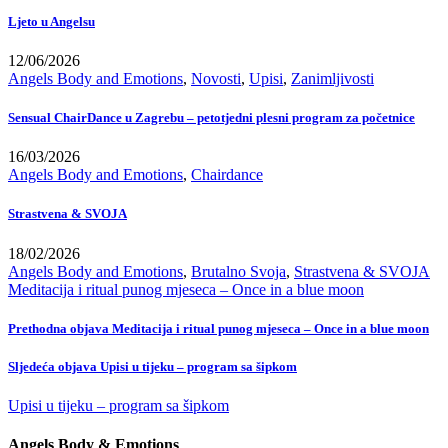
Ljeto u Angelsu
12/06/2026
Angels Body and Emotions
,
Novosti
,
Upisi
,
Zanimljivosti
Sensual ChairDance u Zagrebu – petotjedni plesni program za početnice
16/03/2026
Angels Body and Emotions
,
Chairdance
Strastvena & SVOJA
18/02/2026
Angels Body and Emotions
,
Brutalno Svoja
,
Strastvena & SVOJA
Meditacija i ritual punog mjeseca – Once in a blue moon
Prethodna objava
Meditacija i ritual punog mjeseca – Once in a blue moon
Sljedeća objava
Upisi u tijeku – program sa šipkom
Upisi u tijeku – program sa šipkom
Angels Body & Emotions