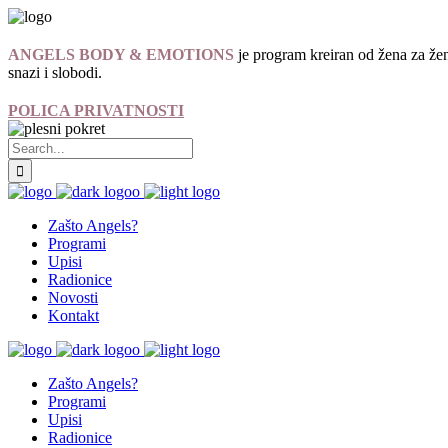
ANGELS BODY & EMOTIONS
je program kreiran od žena za žen
snazi i slobodi.
POLICA PRIVATNOSTI
Zašto Angels?
Programi
Upisi
Radionice
Novosti
Kontakt
Zašto Angels?
Programi
Upisi
Radionice