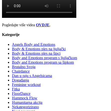
Pogledajte više videa
OVDJE
.
Kategorije
Angels Body and Emotions
Body & Emotions ples na ljuljački
Body & Emotions ples na šipci
Body and Emotions program s ljuljačkom
Body and Emotions program sa šipkom
Brutalno Svoja
Chairdance
Dan u raju s Angelsicama
Događanja
Feminine workout
Fitka
FloorDance
Hammock Flow
Humanitarna akcija
Nekategorizirano