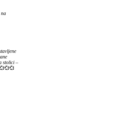
 na
stavljene
tane
stolici –
💞💞💞