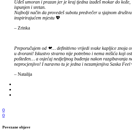
Uđeš umoran i prazan jer je kraj tjedna izađeš mokar do kože,
ispunjen i sretan.
Najbolji način da provedeš subotu predvečer u sjajnom društvu
inspirirajućem mjestu
💖
– Zrinka
Preporučujem od ❤… definitivno vrijedi svake kapljice znoja o
u dvorani! Iskustvo stvarno nije potrebno i nema mišića koji os
pošteđen… a osjećaj nedjeljnog buđenja nakon razgibavanja na 
neprocjenjivo! I naravno tu je jedna i nezamjenjiva Saska Feel
– Natalija
0
0
Povezane objave