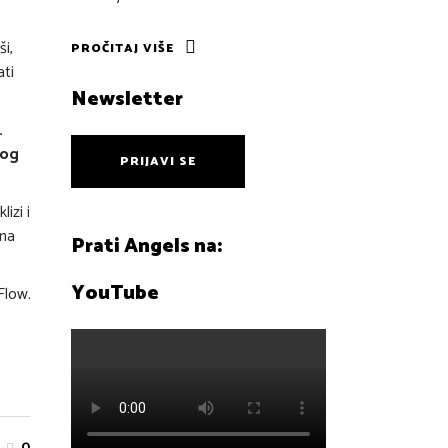
i,
PROČITAJ VIŠE
ati
Newsletter
.
tog
PRIJAVI SE
izi i
 na
Prati Angels na:
YouTube
Flow.
0