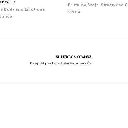
/2026
Brutalno Svoja
,
Strastvena &
ls Body and Emotions
,
SVOJA
rdance
SLJEDEĆA OBJAVA
Projekt portala Inkubator sreće