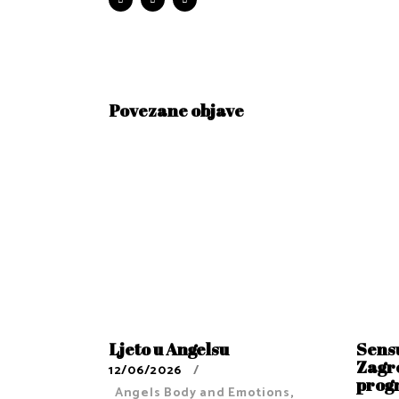
Povezane objave
Ljeto u Angelsu
Sens
Zagre
12/06/2026
prog
Angels Body and Emotions
,