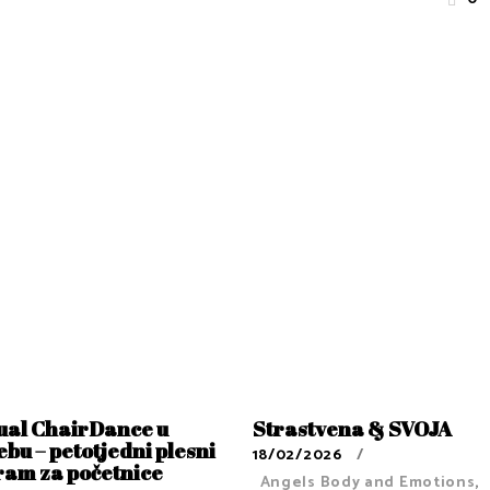
ual ChairDance u
Strastvena & SVOJA
bu – petotjedni plesni
18/02/2026
ram za početnice
Angels Body and Emotions
,