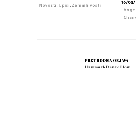
16/03
Novosti
,
Upisi
,
Zanimljivosti
Ange
Chai
PRETHODNA OBJAVA
Hammock Dance Flow