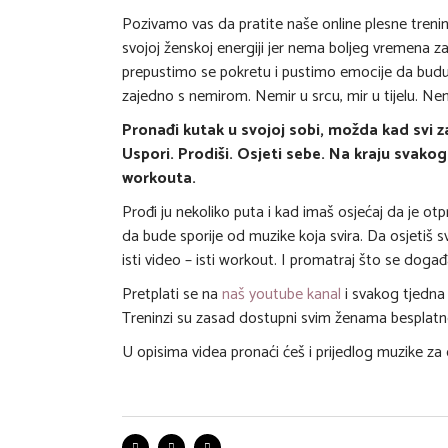
Pozivamo vas da pratite naše online plesne trening
svojoj ženskoj energiji jer nema boljeg vremena 
prepustimo se pokretu i pustimo emocije da budu 
zajedno s nemirom. Nemir u srcu, mir u tijelu. Nemir
Pronađi kutak u svojoj sobi, možda kad svi zas
Uspori. Prodiši. Osjeti sebe. Na kraju svako
workouta.
Prođi ju nekoliko puta i kad imaš osjećaj da je otpri
da bude sporije od muzike koja svira. Da osjetiš s
isti video – isti workout. I promatraj što se događ
Pretplati se na
naš youtube kanal
i svakog tjedna
Treninzi su zasad dostupni svim ženama besplat
U opisima videa pronaći ćeš i prijedlog muzike za o