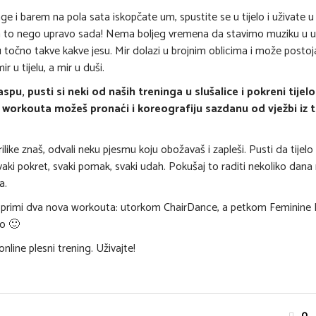
e i barem na pola sata iskopčate um, spustite se u tijelo i uživate u
za to nego upravo sada! Nema boljeg vremena da stavimo muziku u uš
točno takve kakve jesu. Mir dolazi u brojnim oblicima i može postoj
 u tijelu, a mir u duši.
pu, pusti si neki od naših treninga u slušalice i pokreni tijelo
g workouta možeš pronaći i koreografiju sazdanu od vježbi iz 
like znaš, odvali neku pjesmu koju obožavaš i zapleši. Pusti da tijelo kl
vaki pokret, svaki pomak, svaki udah. Pokušaj to raditi nekoliko dana
a.
 primi dva nova workouta: utorkom ChairDance, a petkom Feminine 
no 🙂
nline plesni trening. Uživajte!
0