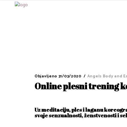
Objavljeno
31/03/2020
Angels Body and E
Online plesni trening ko
Uz meditaciju, ples i laganu koreogr
svoje senzualnosti, ženstvenosti i sek