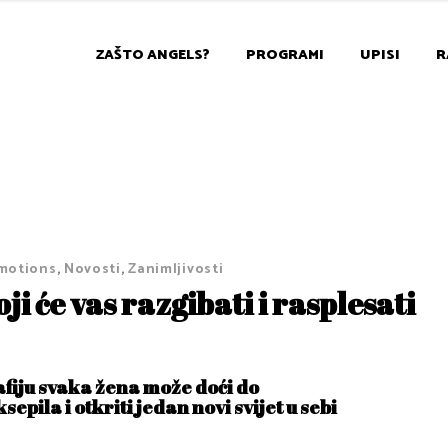
ZAŠTO ANGELS?
PROGRAMI
UPISI
R
motions
,
Novosti
,
Zanimljivosti
ji će vas razgibati i rasplesati
afiju svaka žena može doći do
sepila i otkriti jedan novi svijet u sebi