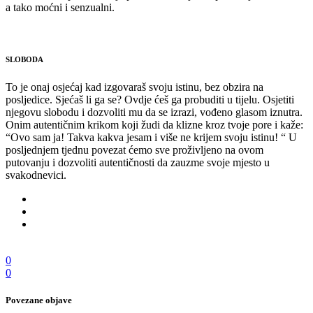
a tako moćni i senzualni.
SLOBODA
To je onaj osjećaj kad izgovaraš svoju istinu, bez obzira na
posljedice. Sjećaš li ga se? Ovdje ćeš ga probuditi u tijelu. Osjetiti
njegovu slobodu i dozvoliti mu da se izrazi, vođeno glasom iznutra.
Onim autentičnim krikom koji žudi da klizne kroz tvoje pore i kaže:
“Ovo sam ja! Takva kakva jesam i više ne krijem svoju istinu! “ U
posljednjem tjednu povezat ćemo sve proživljeno na ovom
putovanju i dozvoliti autentičnosti da zauzme svoje mjesto u
svakodnevici.
0
0
Povezane objave