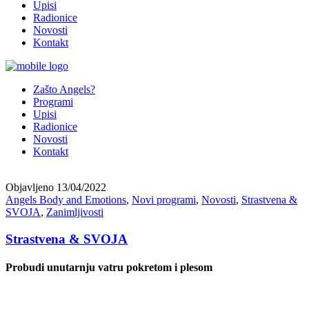
Upisi
Radionice
Novosti
Kontakt
Zašto Angels?
Programi
Upisi
Radionice
Novosti
Kontakt
Objavljeno
13/04/2022
Angels Body and Emotions
,
Novi programi
,
Novosti
,
Strastvena &
SVOJA
,
Zanimljivosti
Strastvena & SVOJA
Probudi unutarnju vatru pokretom i plesom