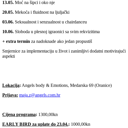
13.05.
Moć na šipci i oko nje
20.05.
Mekoća i fluidnost na ljuljački
03.06.
Seksualnost i senzualnost u chairdanceu
10.06.
Sloboda u plesnoj igraonici sa svim rekvizitima
+ extra termin
za nadoknade ako jedan propustiš
Smjernice za implementaciju u život i zanimljivi dodatni motivirajući
aspekti
Lokacija
:
Angels body & Emotions, Medarska 69 (Oranice)
Prijava:
maja.z@angels.com.hr
Cijena programa
:
1300,00kn
EARLY BIRD za uplate do 23.04.
:
1000,00kn