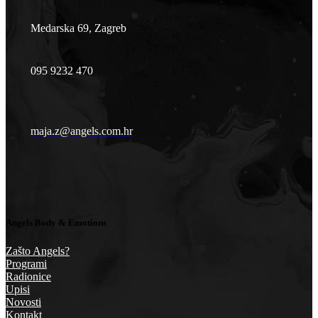
Medarska 69, Zagreb
095 9232 470
maja.z@angels.com.hr
Angels Body & Emotions
Zašto Angels?
Programi
Radionice
Upisi
Novosti
Kontakt