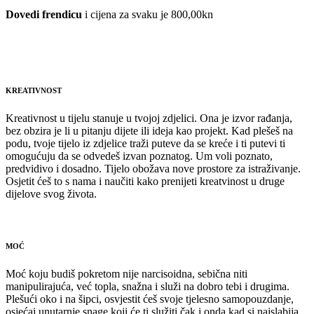
Dovedi frendicu
i cijena za svaku je 800,00kn
KREATIVNOST
Kreativnost u tijelu stanuje u tvojoj zdjelici. Ona je izvor rađanja,
bez obzira je li u pitanju dijete ili ideja kao projekt. Kad plešeš na
podu, tvoje tijelo iz zdjelice traži puteve da se kreće i ti putevi ti
omogućuju da se odvedeš izvan poznatog. Um voli poznato,
predvidivo i dosadno. Tijelo obožava nove prostore za istraživanje.
Osjetit ćeš to s nama i naučiti kako prenijeti kreatvinost u druge
dijelove svog života.
MOĆ
Moć koju budiš pokretom nije narcisoidna, sebična niti
manipulirajuća, već topla, snažna i služi na dobro tebi i drugima.
Plešući oko i na šipci, osvjestit ćeš svoje tjelesno samopouzdanje,
osjećaj unutarnje snage koji će ti služiti čak i onda kad si najslabija.