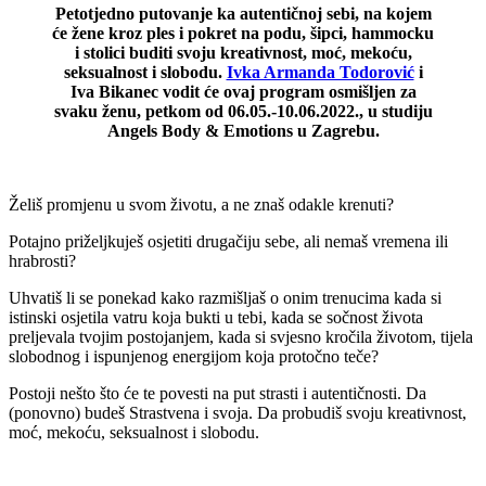
Petotjedno putovanje ka autentičnoj sebi, na kojem
će žene kroz ples i pokret na podu, šipci, hammocku
i stolici buditi svoju kreativnost, moć, mekoću,
seksualnost i slobodu.
Ivka Armanda Todorović
i
Iva Bikanec vodit će ovaj program osmišljen za
svaku ženu, petkom od 06.05.-10.06.2022.,
u studiju
Angels Body & Emotions u Zagrebu.
Želiš promjenu u svom životu, a ne znaš odakle krenuti?
Potajno priželjkuješ osjetiti drugačiju sebe, ali nemaš vremena ili
hrabrosti?
Uhvatiš li se ponekad kako razmišljaš o onim trenucima kada si
istinski osjetila vatru koja bukti u tebi, kada se sočnost života
preljevala tvojim postojanjem, kada si svjesno kročila životom, tijela
slobodnog i ispunjenog energijom koja protočno teče?
Postoji nešto što će te povesti na put strasti i autentičnosti. Da
(ponovno) budeš Strastvena i svoja. Da probudiš svoju kreativnost,
moć, mekoću, seksualnost i slobodu.