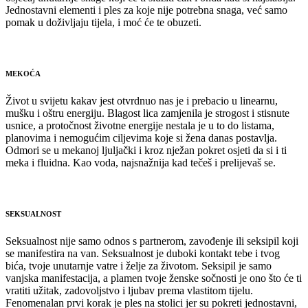
Jednostavni elementi i ples za koje nije potrebna snaga, već samo
pomak u doživljaju tijela, i moć će te obuzeti.
MEKOĆA
Život u svijetu kakav jest otvrdnuo nas je i prebacio u linearnu,
mušku i oštru energiju. Blagost lica zamjenila je strogost i stisnute
usnice, a protočnost životne energije nestala je u to do listama,
planovima i nemogućim ciljevima koje si žena danas postavlja.
Odmori se u mekanoj ljuljački i kroz nježan pokret osjeti da si i ti
meka i fluidna. Kao voda, najsnažnija kad tečeš i prelijevaš se.
SEKSUALNOST
Seksualnost nije samo odnos s partnerom, zavođenje ili seksipil koji
se manifestira na van. Seksualnost je duboki kontakt tebe i tvog
bića, tvoje unutarnje vatre i želje za životom. Seksipil je samo
vanjska manifestacija, a plamen tvoje ženske sočnosti je ono što će ti
vratiti užitak, zadovoljstvo i ljubav prema vlastitom tijelu.
Fenomenalan prvi korak je ples na stolici jer su pokreti jednostavni,