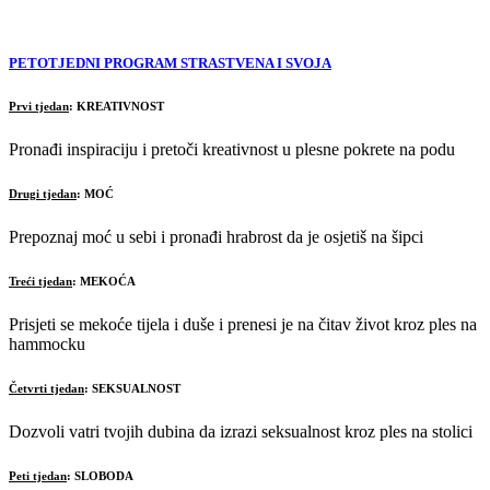
PETOTJEDNI PROGRAM STRASTVENA I SVOJA
Prvi tjedan
:
KREATIVNOST
Pronađi inspiraciju i pretoči kreativnost u plesne pokrete na podu
Drugi tjedan
:
MOĆ
Prepoznaj moć u sebi i pronađi hrabrost da je osjetiš na šipci
Treći tjedan
:
MEKOĆA
Prisjeti se mekoće tijela i duše i prenesi je na čitav život kroz ples na
hammocku
Četvrti tjedan
:
SEKSUALNOST
Dozvoli vatri tvojih dubina da izrazi seksualnost kroz ples na stolici
Peti tjedan
:
SLOBODA