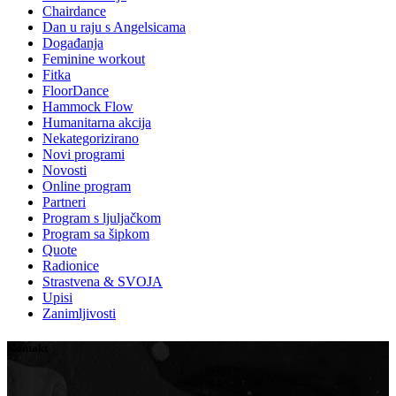
Chairdance
Dan u raju s Angelsicama
Događanja
Feminine workout
Fitka
FloorDance
Hammock Flow
Humanitarna akcija
Nekategorizirano
Novi programi
Novosti
Online program
Partneri
Program s ljuljačkom
Program sa šipkom
Quote
Radionice
Strastvena & SVOJA
Upisi
Zanimljivosti
Kontakt