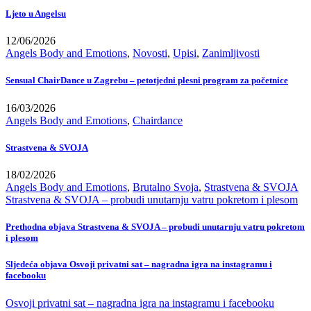
Ljeto u Angelsu
12/06/2026
Angels Body and Emotions
,
Novosti
,
Upisi
,
Zanimljivosti
Sensual ChairDance u Zagrebu – petotjedni plesni program za početnice
16/03/2026
Angels Body and Emotions
,
Chairdance
Strastvena & SVOJA
18/02/2026
Angels Body and Emotions
,
Brutalno Svoja
,
Strastvena & SVOJA
Strastvena & SVOJA – probudi unutarnju vatru pokretom i plesom
Prethodna objava
Strastvena & SVOJA – probudi unutarnju vatru pokretom
i plesom
Sljedeća objava
Osvoji privatni sat – nagradna igra na instagramu i
facebooku
Osvoji privatni sat – nagradna igra na instagramu i facebooku