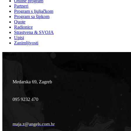
Online program
Partneri
Program s ljuljačkom
Program sa šipkom
Quote
Radionice
Strastvena & SVOJA
Upisi
Zanimljivosti
Kontakt
Medarska 69, Zagreb
095 9232 470
maja.z@angels.com.hr