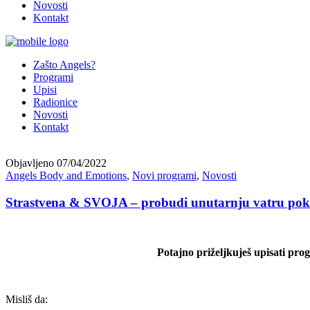
Novosti
Kontakt
Zašto Angels?
Programi
Upisi
Radionice
Novosti
Kontakt
Objavljeno
07/04/2022
Angels Body and Emotions
,
Novi programi
,
Novosti
Strastvena & SVOJA – probudi unutarnju vatru pok
Potajno priželjkuješ upisati prog
Misliš da: