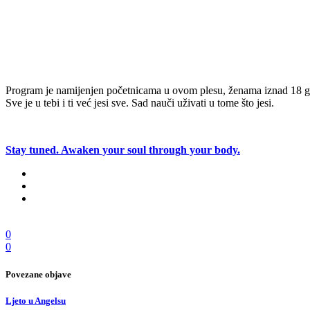
Program je namijenjen početnicama u ovom plesu, ženama iznad 18 go
Sve je u tebi i ti već jesi sve. Sad nauči uživati u tome što jesi.
Stay tuned. Awaken your soul through your body.
0
0
Povezane objave
Ljeto u Angelsu