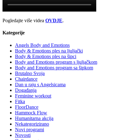
Pogledajte više videa
OVDJE
.
Kategorije
Angels Body and Emotions
Body & Emotions ples na ljuljački
Body & Emotions ples na šipci
Body and Emotions program s ljuljačkom
Body and Emotions program sa šipkom
Brutalno Svoja
Chairdance
Dan u raju s Angelsicama
Događanja
Feminine workout
Fitka
FloorDance
Hammock Flow
Humanitarna akcija
Nekategorizirano
Novi programi
Novosti