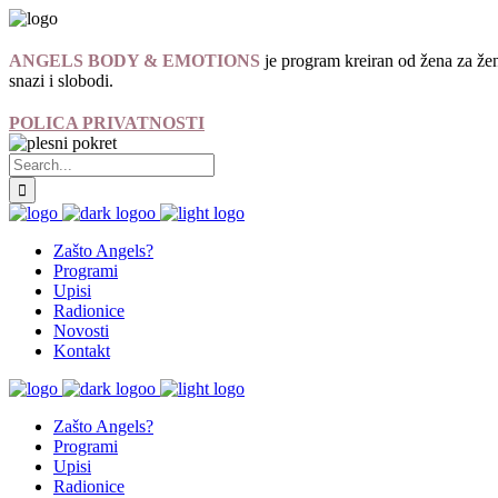
ANGELS BODY & EMOTIONS
je program kreiran od žena za žen
snazi i slobodi.
POLICA PRIVATNOSTI
Zašto Angels?
Programi
Upisi
Radionice
Novosti
Kontakt
Zašto Angels?
Programi
Upisi
Radionice