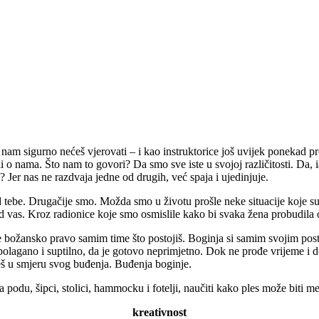
vo nam sigurno nećeš vjerovati – i kao instruktorice još uvijek ponekad
 o nama. Što nam to govori? Da smo sve iste u svojoj različitosti. Da, i
o? Jer nas ne razdvaja jedne od drugih, već spaja i ujedinjuje.
od tebe. Drugačije smo. Možda smo u životu prošle neke situacije koje su
 vas. Kroz radionice koje smo osmislile kako bi svaka žena probudila o
je božansko pravo samim time što postojiš. Boginja si samim svojim postoj
lagano i suptilno, da je gotovo neprimjetno. Dok ne prođe vrijeme i do
neš u smjeru svog buđenja. Buđenja boginje.
podu, šipci, stolici, hammocku i fotelji, naučiti kako ples može biti me
kreativnost