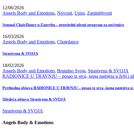
12/06/2026
Angels Body and Emotions
,
Novosti
,
Upisi
,
Zanimljivosti
Sensual ChairDance u Zagrebu – petotjedni plesni program za početnice
16/03/2026
Angels Body and Emotions
,
Chairdance
Strastvena & SVOJA
18/02/2026
Angels Body and Emotions
,
Brutalno Svoja
,
Strastvena & SVOJA
RADIONICE U TRAVNJU – posao iz srca, jasna namjera u želji i pl
Prethodna objava
RADIONICE U TRAVNJU – posao iz srca, jasna namjera u žel
Sljedeća objava
Strastvena & SVOJA
Strastvena & SVOJA
Angels Body & Emotions