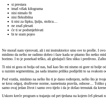
si prestara
imaš višak kilograma
nisi nimalo fit
nisi fleksibilna
ti nisi za šipku, ljulju, stolicu…
ne znaš plesati
će ti se podsmjehivati
bi te sram pojeo
Ne moraš nam vjerovati, ali i mi instruktorice smo sve to prošle. I o
mislimo da nešto ne radimo dobro i faze kada se pitamo što netko misli
borimo. I to je ponekad teško, ali gledajući širu sliku i predivno. Zašt
Ti nisi ni gora ni bolja od nas, baš kao što mi nismo ni gore ni bolje 
u raznim segmentima, pa sada imamo priliku podijeliti to sa svakom od
Pod vratila, mislimo na nešto što ti je dano rođenjem, nešto što je tvo
se kroz odgoj, društvene norme, nametnuta pravila, odnose… Toliko po
samo ovaj jedan život i samo ovo tijelo i da je došao trenutak da kre
Uskoro kreće program u trajanju od pet tjedana na kojem ćeš plesati na 