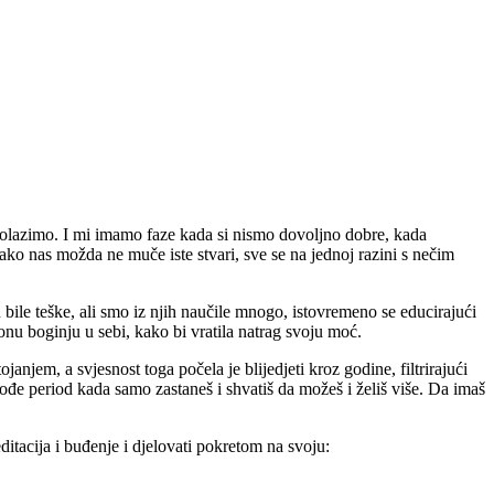
 prolazimo. I mi imamo faze kada si nismo dovoljno dobre, kada
ako nas možda ne muče iste stvari, sve se na jednoj razini s nečim
 bile teške, ali smo iz njih naučile mnogo, istovremeno se educirajući
nu boginju u sebi, kako bi vratila natrag svoju moć.
anjem, a svjesnost toga počela je blijedjeti kroz godine, filtrirajući
đe period kada samo zastaneš i shvatiš da možeš i želiš više. Da imaš
ditacija i buđenje i djelovati pokretom na svoju: