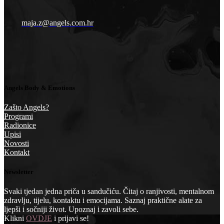
maja.z@angels.com.hr
Angels Body & Emotions
Zašto Angels?
Programi
Radionice
Upisi
Novosti
Kontakt
Newsletter
Svaki tjedan jedna priča u sandučiću. Čitaj o ranjivosti, mentalnom
zdravlju, tijelu, kontaktu i emocijama. Saznaj praktične alate za
ljepši i sočniji život. Upoznaj i zavoli sebe.
Klikni
OVDJE
i prijavi se!