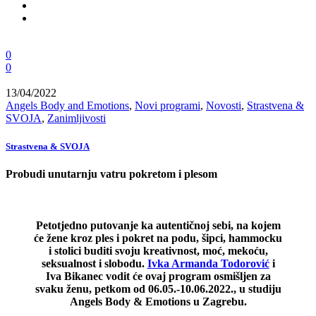
0
0
13/04/2022
Angels Body and Emotions
,
Novi programi
,
Novosti
,
Strastvena &
SVOJA
,
Zanimljivosti
Strastvena & SVOJA
Probudi unutarnju vatru pokretom i plesom
Petotjedno putovanje ka autentičnoj sebi, na kojem
će žene kroz ples i pokret na podu, šipci, hammocku
i stolici buditi svoju kreativnost, moć, mekoću,
seksualnost i slobodu.
Ivka Armanda Todorović
i
Iva Bikanec vodit će ovaj program osmišljen za
svaku ženu, petkom od 06.05.-10.06.2022.,
u studiju
Angels Body & Emotions u Zagrebu.