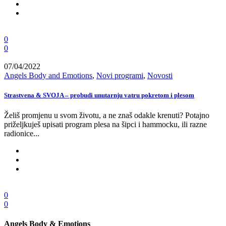
0
0
07/04/2022
Angels Body and Emotions
,
Novi programi
,
Novosti
Strastvena & SVOJA – probudi unutarnju vatru pokretom i plesom
Želiš promjenu u svom životu, a ne znaš odakle krenuti? Potajno
priželjkuješ upisati program plesa na šipci i hammocku, ili razne
radionice...
0
0
Angels Body & Emotions