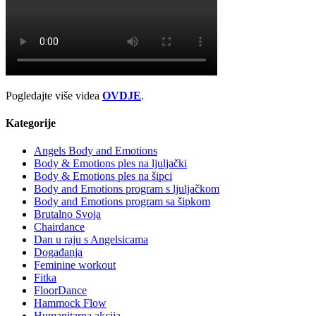
Pogledajte više videa
OVDJE
.
Kategorije
Angels Body and Emotions
Body & Emotions ples na ljuljački
Body & Emotions ples na šipci
Body and Emotions program s ljuljačkom
Body and Emotions program sa šipkom
Brutalno Svoja
Chairdance
Dan u raju s Angelsicama
Događanja
Feminine workout
Fitka
FloorDance
Hammock Flow
Humanitarna akcija