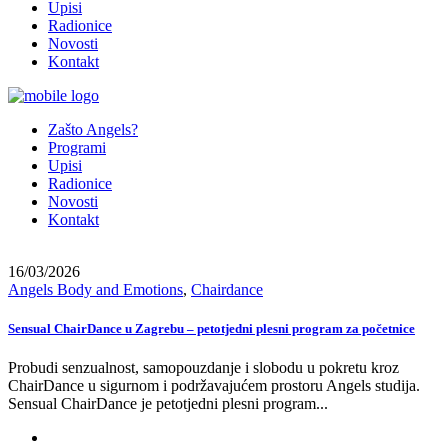
Upisi
Radionice
Novosti
Kontakt
Zašto Angels?
Programi
Upisi
Radionice
Novosti
Kontakt
16/03/2026
Angels Body and Emotions
,
Chairdance
Sensual ChairDance u Zagrebu – petotjedni plesni program za početnice
Probudi senzualnost, samopouzdanje i slobodu u pokretu kroz
ChairDance u sigurnom i podržavajućem prostoru Angels studija.
Sensual ChairDance je petotjedni plesni program...