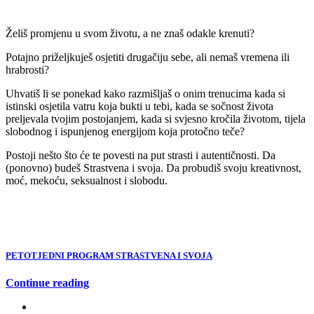
Želiš promjenu u svom životu, a ne znaš odakle krenuti?
Potajno priželjkuješ osjetiti drugačiju sebe, ali nemaš vremena ili
hrabrosti?
Uhvatiš li se ponekad kako razmišljaš o onim trenucima kada si
istinski osjetila vatru koja bukti u tebi, kada se sočnost života
preljevala tvojim postojanjem, kada si svjesno kročila životom, tijela
slobodnog i ispunjenog energijom koja protočno teče?
Postoji nešto što će te povesti na put strasti i autentičnosti. Da
(ponovno) budeš Strastvena i svoja. Da probudiš svoju kreativnost,
moć, mekoću, seksualnost i slobodu.
PETOTJEDNI PROGRAM STRASTVENA I SVOJA
Continue reading