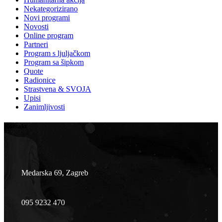
Nekategorizirano
Novi programi
Novosti
Online program
Partneri
Program s ljuljačkom
Program sa šipkom
Quote
Radionice
Strastvena & SVOJA
Upisi
Zanimljivosti
Kontakt
Medarska 69, Zagreb
095 9232 470