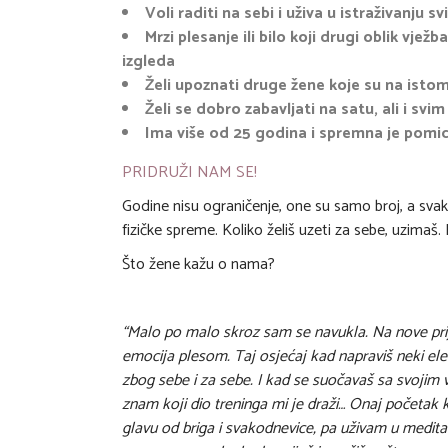
Voli raditi na sebi i uživa u istraživanju s
Mrzi plesanje ili bilo koji drugi oblik vjež
izgleda
Želi upoznati druge žene koje su na istom
Želi se dobro zabavljati na satu, ali i sv
Ima više od 25 godina i spremna je pomica
PRIDRUŽI NAM SE!
Godine nisu ograničenje, one su samo broj, a svak
fizičke spreme. Koliko želiš uzeti za sebe, uzimaš. K
Što žene kažu o nama?
“Malo po malo skroz sam se navukla. Na nove prija
emocija plesom. Taj osjećaj kad napraviš neki ele
zbog sebe i za sebe. I kad se suočavaš sa svojim v
znam koji dio treninga mi je draži… Onaj početak
glavu od briga i svakodnevice, pa uživam u medit