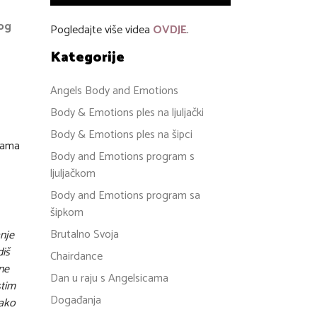
kog
Pogledajte više videa
OVDJE
.
Kategorije
Angels Body and Emotions
Body & Emotions ples na ljuljački
Body & Emotions ples na šipci
inama
Body and Emotions program s
ljuljačkom
Body and Emotions program sa
šipkom
Brutalno Svoja
anje
diš
Chairdance
 ne
Dan u raju s Angelsicama
stim
Događanja
tako