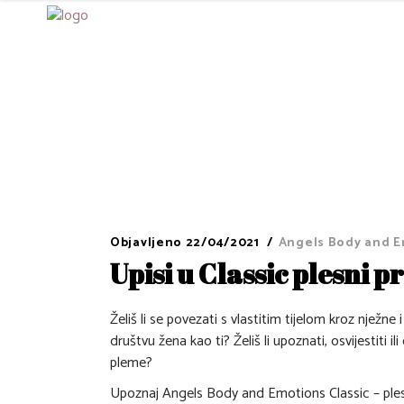
Objavljeno
22/04/2021
Angels Body and 
Upisi u Classic plesni 
Želiš li se povezati s vlastitim tijelom kroz nježne
društvu žena kao ti? Želiš li upoznati, osvijestiti 
pleme?
Upoznaj Angels Body and Emotions Classic – plesn