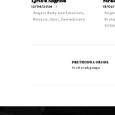
Ljeto u Angelsu
Stra
12/06/2026
18/02
Angels Body and Emotions
,
Ange
Novosti
,
Upisi
,
Zanimljivosti
Bruta
SVOJ
PRETHODNA OBJAVA
Sveti zvuk gonga