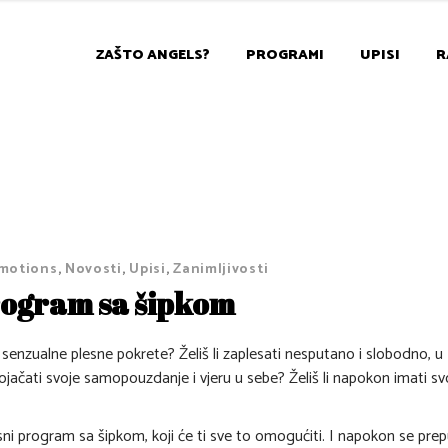
ZAŠTO ANGELS?
PROGRAMI
UPISI
R
Emotions
,
Novosti
,
Upisi
,
Zanimljivosti
program sa šipkom
 i senzualne plesne pokrete? Želiš li zaplesati nesputano i slobodno, u
ili ojačati svoje samopouzdanje i vjeru u sebe? Želiš li napokon imati sv
i program sa šipkom, koji će ti sve to omogućiti. I napokon se prep