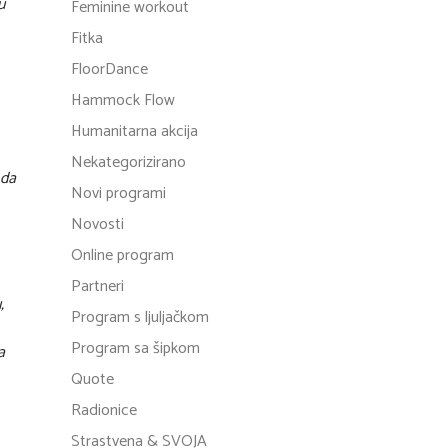
u
Feminine workout
Fitka
FloorDance
Hammock Flow
Humanitarna akcija
Nekategorizirano
 da
Novi programi
Novosti
Online program
Partneri
,
Program s ljuljačkom
Program sa šipkom
a
Quote
Radionice
Strastvena & SVOJA