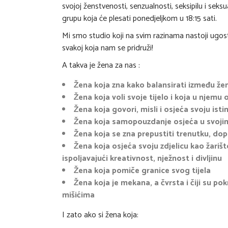
svojoj ženstvenosti, senzualnosti, seksipilu i sek
grupu koja će plesati ponedjeljkom u 18:15 sati.
Mi smo studio koji na svim razinama nastoji ugost
svakoj koja nam se pridruži!
A takva je žena za nas :
Žena koja zna kako balansirati između že
Žena koja voli svoje tijelo i koja u njemu
Žena koja govori, misli i osjeća svoju is
Žena koja samopouzdanje osjeća u svojim
Žena koja se zna prepustiti trenutku, dop
Žena koja osjeća svoju zdjelicu kao žariš
ispoljavajući kreativnost, nježnost i divljinu
Žena koja pomiče granice svog tijela
Žena koja je mekana, a čvrsta i čiji su po
mišićima
I zato ako si žena koja: