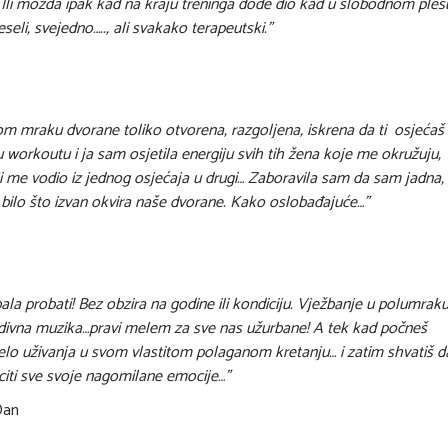
 Ili možda ipak kad na kraju treninga dođe dio kad u slobodnom ples
veseli, svejedno….., ali svakako terapeutski.”
 tom mraku dvorane toliko otvorena, razgoljena, iskrena da ti osjećaš
workoutu i ja sam osjetila energiju svih tih žena koje me okružuju,
oji me vodio iz jednog osjećaja u drugi… Zaboravila sam da sam jadna,
 bilo što izvan okvira naše dvorane. Kako oslobađajuće…”
la probati! Bez obzira na godine ili kondiciju. Vježbanje u polumraku
predivna muzika…pravi melem za sve nas užurbane! A tek kad počneš
relo uživanja u svom vlastitom polaganom kretanju… i zatim shvatiš d
citi sve svoje nagomilane emocije…”
Dan