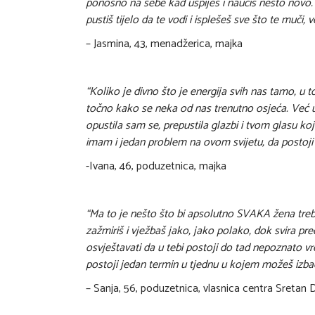
ponosno na sebe kad uspiješ i naučiš nešto novo.
pustiš tijelo da te vodi i isplešeš sve što te muči, 
– Jasmina, 43, menadžerica, majka
“Koliko je divno što je energija svih nas tamo, u
točno kako se neka od nas trenutno osjeća. Već u 
opustila sam se, prepustila glazbi i tvom glasu k
imam i jedan problem na ovom svijetu, da postoji
-Ivana, 46, poduzetnica, majka
“Ma to je nešto što bi apsolutno SVAKA žena treba
zažmiriš i vježbaš jako, jako polako, dok svira 
osvještavati da u tebi postoji do tad nepoznato v
postoji jedan termin u tjednu u kojem možeš izba
– Sanja, 56, poduzetnica, vlasnica centra Sretan 