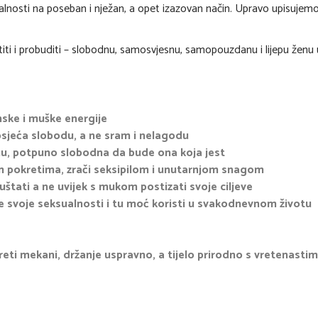
sualnosti na poseban i nježan, a opet izazovan način. Upravo upisujem
iti i probuditi – slobodnu, samosvjesnu, samopouzdanu i lijepu ženu 
nske i muške energije
 osjeća slobodu, a ne sram i nelagodu
tinu, potpuno slobodna da bude ona koja jest
 pokretima, zrači seksipilom i unutarnjom snagom
uštati a ne uvijek s mukom postizati svoje ciljeve
te svoje seksualnosti i tu moć koristi u svakodnevnom životu
kreti mekani, držanje uspravno, a tijelo prirodno s vretenastim