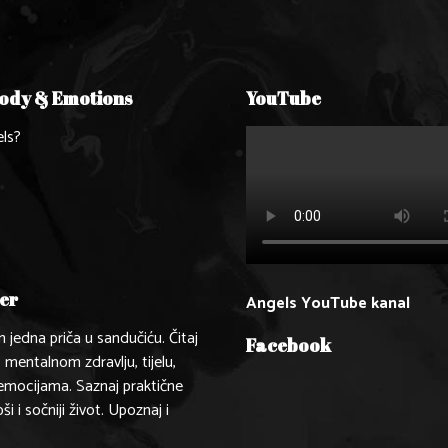
Body & Emotions
YouTube
ls?
er
Angels YouTube kanal
n jedna priča u sandučiću. Čitaj
Facebook
, mentalnom zdravlju, tijelu,
 emocijama. Saznaj praktične
pši i sočniji život. Upoznaj i
.