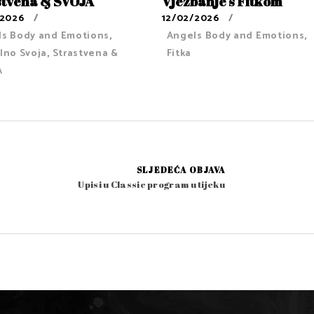
stvena & SVOJA
Vježbanje s Fitkom
/2026
12/02/2026
ls Body and Emotions
,
Angels Body and Emotions
,
lno Svoja
,
Strastvena &
Fitka
A
SLJEDEĆA OBJAVA
Upisi u Classic program u tijeku