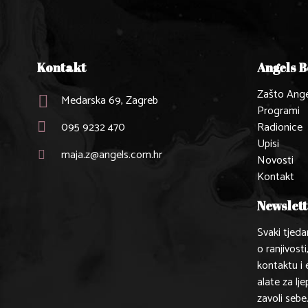
Kontakt
Angels 
Zašto Ange
Medarska 69, Zagreb
Programi
095 9232 470
Radionice
Upisi
maja.z@angels.com.hr
Novosti
Kontakt
Newslett
Svaki tjeda
o ranjivosti
kontaktu i
alate za lje
zavoli sebe