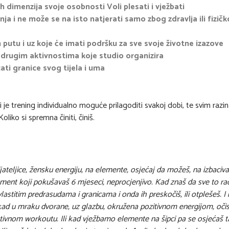
vih dimenzija svoje osobnosti Voli plesati i vježbati
banja i ne može se na isto natjerati samo zbog zdravlja ili fizič
 putu i uz koje će imati podršku za sve svoje životne izazove
im drugim aktivnostima koje studio organizira
ti granice svog tijela i uma
i je trening individualno moguće prilagoditi svakoj dobi, te svim raz
oliko si spremna činiti, činiš.
teljice, žensku energiju, na elemente, osjećaj da možeš, na izbaciv
ment koji pokušavaš 6 mjeseci, neprocjenjivo. Kad znaš da sve to ra
lastitim predrasudama i granicama i onda ih preskočiš, ili otplešeš. I
 kad u mraku dvorane, uz glazbu, okružena pozitivnom energijom, oči
ativnom workoutu. Ili kad vježbamo elemente na šipci pa se osjećaš 