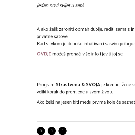
jedan novi svijet u sebi.
A ako želiš zaroniti odmah dublje, raditi sama s 
privatne satove.
Rad s Ivkom je duboko intuitivan i sasvim prilago
OVDJE
možeš pronaći više info i javiti joj se!
Program
Strastvena & SVOJA
je krenuo, žene su
veliki korak do promjene u svom životu.
Ako želiš na jesen biti među prvima koje će saznat