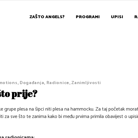
ZAŠTO ANGELS?
PROGRAMI
UPISI
R
motions
,
Događanja
,
Radionice
,
Zanimljivosti
to prije?
e grupe plesa na šipci niti plesa na hammocku. Za taj početak mora
ti za sve što te zanima kako bi među prvima primila obavijest o upis
na radionicama: