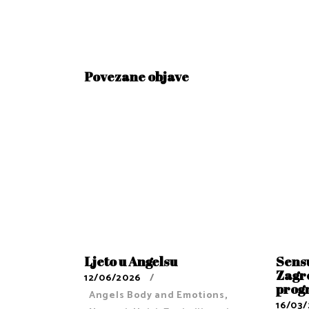
Povezane objave
Ljeto u Angelsu
Sens
Zagre
12/06/2026
prog
Angels Body and Emotions
,
16/03