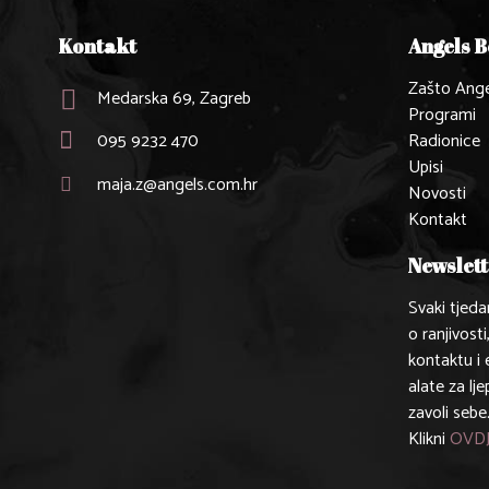
Kontakt
Angels 
Zašto Ange
Medarska 69, Zagreb
Programi
095 9232 470
Radionice
Upisi
maja.z@angels.com.hr
Novosti
Kontakt
Newslett
Svaki tjeda
o ranjivosti
kontaktu i
alate za lje
zavoli sebe
Klikni
OVD