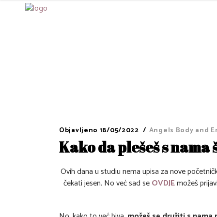
Objavljeno
18/05/2022
Angels Body and E
Kako da plešeš s nama š
Ovih dana u studiu nema upisa za nove početničk
čekati jesen. No već sad se
OVDJE
možeš prijavi
No, kako to već biva,
možeš se družiti s nama 