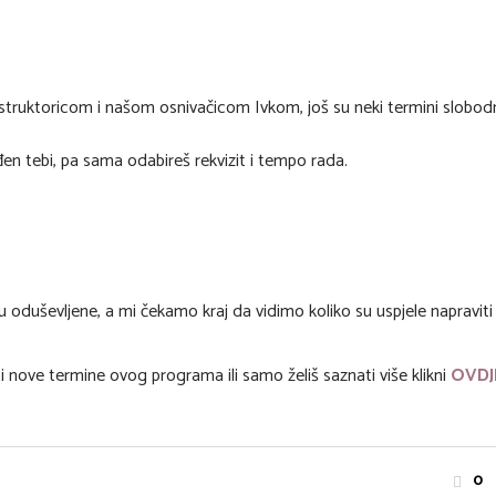
instruktoricom i našom osnivačicom Ivkom, još su neki termini slobod
đen tebi, pa sama odabireš rekvizit i tempo rada.
 oduševljene, a mi čekamo kraj da vidimo koliko su uspjele napraviti p
i nove termine ovog programa ili samo želiš saznati više klikni
OVDJ
0