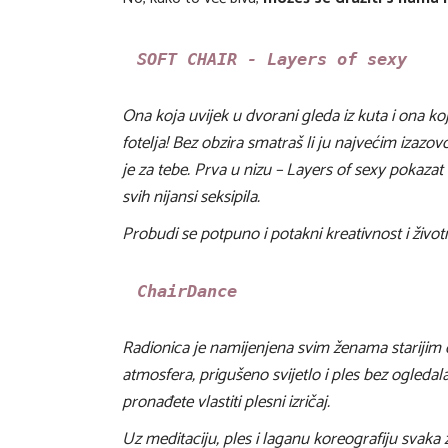
SOFT CHAIR - Layers of sexy
Ona koja uvijek u dvorani gleda iz kuta i ona ko
fotelja! Bez obzira smatraš li ju najvećim izazovom
je za tebe. Prva u nizu – Layers of sexy pokazat 
svih nijansi seksipila.
Probudi se potpuno i potakni kreativnost i životn
ChairDance
Radionica je namijenjena svim ženama starijim 
atmosfera, prigušeno svijetlo i ples bez ogleda
pronađete vlastiti plesni izričaj.
Uz meditaciju, ples i laganu koreografiju svaka ž