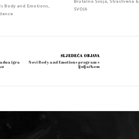
Brutalno Svoja
,
Strastvena &
ls Body and Emotions
,
SVOJA
rdance
SLJEDEĆA OBJAVA
radna igra
Novi Body and Emotions program s
ku
ljuljačkom