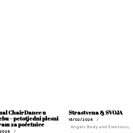
ual ChairDance u
Strastvena & SVOJA
bu – petotjedni plesni
18/02/2026
ram za početnice
Angels Body and Emotions
,
/2026