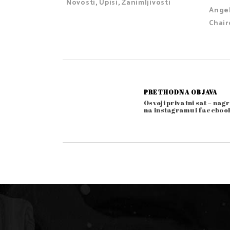
Novosti
,
Upisi
,
Zanimljivosti
Ange
Chai
PRETHODNA OBJAVA
Osvoji privatni sat – nag
na instagramu i faceboo