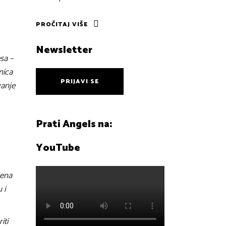
PROČITAJ VIŠE
Newsletter
sa –
nica
PRIJAVI SE
vanje
Prati Angels na:
YouTube
tena
 i
iti