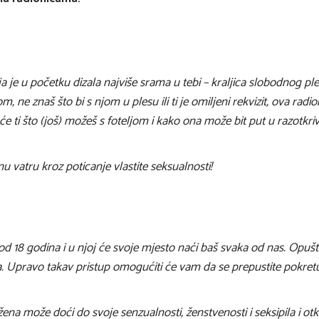
ja je u početku dizala najviše srama u tebi – kraljica slobodnog ple
, ne znaš što bi s njom u plesu ili ti je omiljeni rekvizit, ova radio
će ti što (još) možeš s foteljom i kako ona može bit put u razotkri
u vatru kroz poticanje vlastite seksualnosti!
od 18 godina i u njoj će svoje mjesto naći baš svaka od nas. Opuš
la. Upravo takav pristup omogućiti će vam da se prepustite pokretu
ena može doći do svoje senzualnosti, ženstvenosti i seksipila i otkr