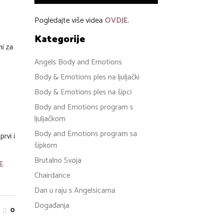
Pogledajte više videa
OVDJE
.
Kategorije
ni za
Angels Body and Emotions
Body & Emotions ples na ljuljački
Body & Emotions ples na šipci
Body and Emotions program s
ljuljačkom
Body and Emotions program sa
rvi i
šipkom
Brutalno Svoja
E
Chairdance
Dan u raju s Angelsicama
Događanja
0