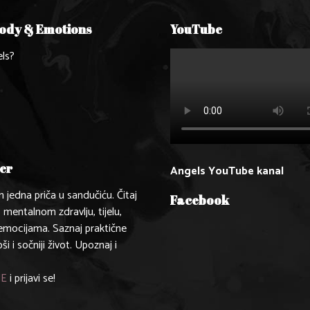
Body & Emotions
YouTube
ls?
er
Angels YouTube kanal
n jedna priča u sandučiću. Čitaj
Facebook
, mentalnom zdravlju, tijelu,
 emocijama. Saznaj praktične
pši i sočniji život. Upoznaj i
.
JE
i prijavi se!