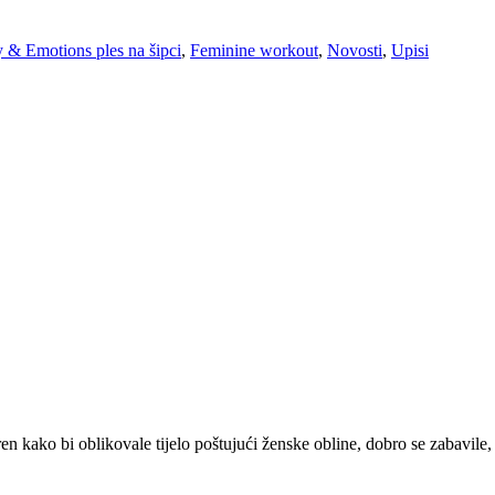
 & Emotions ples na šipci
,
Feminine workout
,
Novosti
,
Upisi
kako bi oblikovale tijelo poštujući ženske obline, dobro se zabavile, s