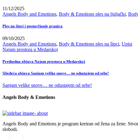
11/12/2025
Angels Body and Emotions
,
Body & Emotions ples na ljuljački
,
Body
Ples na šipci i postavljanje granica
09/10/2025
Angels Body and Emotions
,
Body & Emotions ples na šipci
,
Upisi
Najam prostora u Medarskoj
Prethodna objava
Najam prostora u Medarskoj
Sljedeća objava
Sanjam velike snove… ne odustajem od sebe!
Sanjam velike snove… ne odustajem od sebe!
Angels Body & Emotions
Angels Body and Emotions je program kreiran od žena za žene. Stvoren 
slobodi.