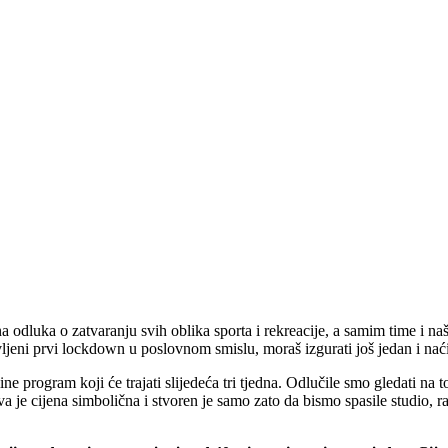
a odluka o zatvaranju svih oblika sporta i rekreacije, a samim time i
vljeni prvi lockdown u poslovnom smislu, moraš izgurati još jedan i nać
ine program koji će trajati slijedeća tri tjedna. Odlučile smo gledati n
cijena simbolična i stvoren je samo zato da bismo spasile studio, rad