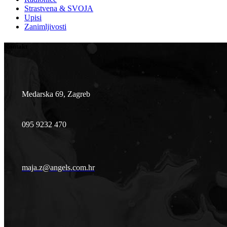
Strastvena & SVOJA
Upisi
Zanimljivosti
Kontakt
Medarska 69, Zagreb
095 9232 470
maja.z@angels.com.hr