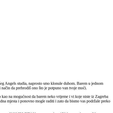
 našeg Angels studia, naprosto smo klonule duhom. Barem u jednom
i način da prebrodiš ono što je potpuno van tvoje moći.
a to kao na mogućnost da barem neko vrijeme i vi koje niste iz Zagreba
na mjesta i ponovno mogle raditi i zato da bismo vas podržale preko