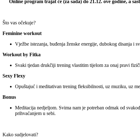
Online program trajat će (za sada) do 21.12. ove godine, a s
Što vas očekuje?
Feminine workout
Vježbe istezanja, buđenja ženske energije, dubokog disanja i s
Workout by Fitka
Svaki tjedan drukčiji trening vlastitim tijelom za onaj pravi fiz
Sexy Flexy
Opuštajuć i meditativan trening fleksibilnosti, uz muziku, uz me
Bonus
Meditacija nedjeljom. Svima nam je potreban odmak od svakodnev
prihvaćanjem u sebi.
Kako sudjelovati?