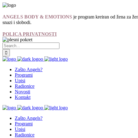
ANGELS BODY & EMOTIONS
je program kreiran od žena za žen
snazi i slobodi.
POLICA PRIVATNOSTI
Zašto Angels?
Programi
Upisi
Radionice
Novosti
Kontakt
Zašto Angels?
Programi
Upisi
Radionice