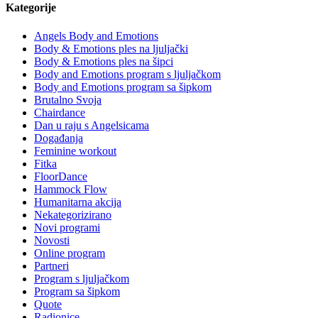
Kategorije
Angels Body and Emotions
Body & Emotions ples na ljuljački
Body & Emotions ples na šipci
Body and Emotions program s ljuljačkom
Body and Emotions program sa šipkom
Brutalno Svoja
Chairdance
Dan u raju s Angelsicama
Događanja
Feminine workout
Fitka
FloorDance
Hammock Flow
Humanitarna akcija
Nekategorizirano
Novi programi
Novosti
Online program
Partneri
Program s ljuljačkom
Program sa šipkom
Quote
Radionice