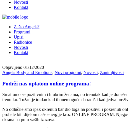
Novosti
Kontakt
Zašto Angels?
Programi
Upisi
Radionice
Novosti
Kontakt
Objavljeno
01/12/2020
Angels Body and Emotions
,
Novi programi
,
Novosti
,
Zanimljivosti
Podrži nas uplatom online programa!
Smatramo se pozitivnim i hrabrim ženama, no trenutak kad je donešen
trenutku. Tužan je to dan kad ti onemoguće da radiš i kad jedva preži
No odlučile smo ipak okrenuti bar dio toga na pozitivu i pokrenuti onl
probate biti dijelom naše energije kroz ONLINE PROGRAM. Njegova je 
ekrana na putu vaših izazova.