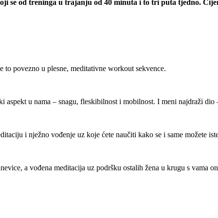
astoji se od treninga u trajanju od 40 minuta i to tri puta tjedn
ve to povezno u plesne, meditativne workout sekvence.
ički aspekt u nama – snagu, fleskibilnost i mobilnost. I meni najdraži di
ditaciju i nježno vođenje uz koje ćete naučiti kako se i same možete ist
ice, a vođena meditacija uz podršku ostalih žena u krugu s vama onlin