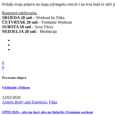
Pošalji svoju prijavu na maja.z@angels.com.hr i na tvoj mail će stići
Raspored održavanja:
SRIJEDA 20 sati
– Workout by Fitka
ČETVRTAK 20 sati
– Feminine Workout
SUBOTA 10 sati
– Sexy Flexy
NEDJELJA 20 sati
– Meditacija
0
0
Povezane objave
Vježbanje s Fitkom
12/02/2026
Angels Body and Emotions
,
Fitka
UPISI 2026 – ples na šipci, ples na ljuljački i Feminine workout