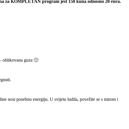
o. Cijena za KOMPLETAN program jest 150 kuna odnosno 20 eura.
o – oblikovana guza 🙂
egnuti.
e nosi posebnu energiju. U svijetu ludila, povežite se s mirom i