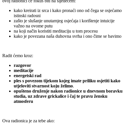
ovoj radionici će fokus biti na sljedećem:
kako kreirati iz srca i kako pronaći ono od čega se osjećamo
istinski radosni
zašto je slušanje unutarnjeg osjećaja i korištenje intuicije
važno na ovome putu
na koji način koristiti meditaciju u tom procesu
kako je povezana naša duhovna svrha i ono čime se bavimo
Radit ćemo kroz:
razgovor
meditacije
energetski rad
ples s povezom tijekom kojeg imate priliku osjetiti kako
utjeloviti stvarnost koju želimo
.
opušteno druženje nakon radionice u dnevnom boravku
studia, uz zdrave grickalice i čaj te pravu žensku
atmosferu
Ova radionica je za tebe ako: