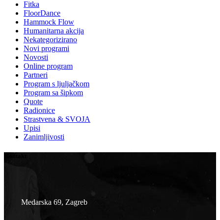
Fitka
FloorDance
Hammock Flow
Humanitarna akcija
Nekategorizirano
Novi programi
Novosti
Online program
Partneri
Program s ljuljačkom
Program sa šipkom
Quote
Radionice
Strastvena & SVOJA
Upisi
Zanimljivosti
Kontakt
Medarska 69, Zagreb