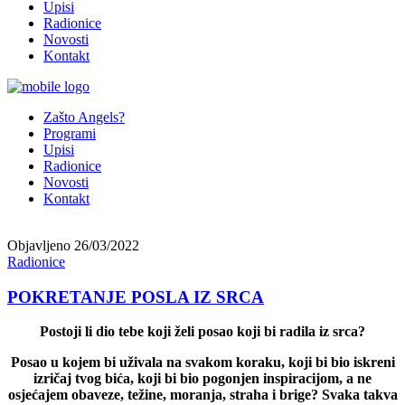
Upisi
Radionice
Novosti
Kontakt
Zašto Angels?
Programi
Upisi
Radionice
Novosti
Kontakt
Objavljeno
26/03/2022
Radionice
POKRETANJE POSLA IZ SRCA
Postoji li dio tebe koji želi posao koji bi radila iz srca?
Posao u kojem bi uživala na svakom koraku, koji bi bio iskreni
izričaj tvog bića, koji bi bio pogonjen inspiracijom, a ne
osjećajem obaveze, težine, moranja, straha i brige? Svaka takva