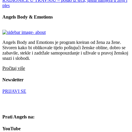
RADIONICE U TRAVNJU – posao iz srca, jasna namjera u želji i
ples
Angels Body & Emotions
Angels Body and Emotions je program kreiran od žena za žene.
Stvoren kako bi oblikovale tijelo poštujući ženske obline, dobro se
zabavile, stekle i zadržale samopouzdanje i uživale u pravoj ženskoj
snazi i slobodi.
Pročitaj više
Newsletter
PRIJAVI SE
Prati Angels na:
YouTube