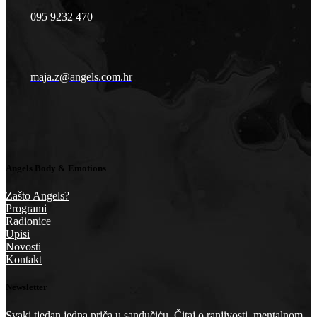
095 9232 470
maja.z@angels.com.hr
Angels Body & Emotions
Zašto Angels?
Programi
Radionice
Upisi
Novosti
Kontakt
Newsletter
Svaki tjedan jedna priča u sandučiću. Čitaj o ranjivosti, mentalnom