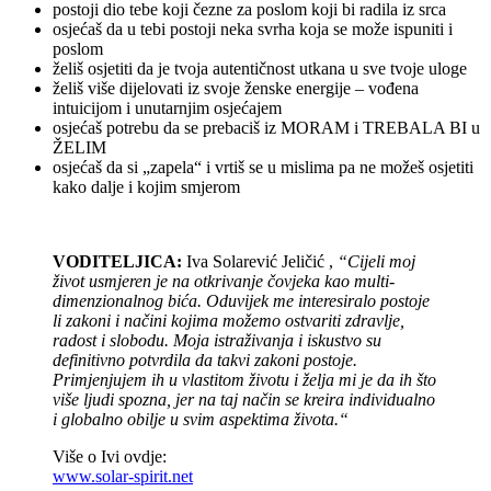
postoji dio tebe koji čezne za poslom koji bi radila iz srca
osjećaš da u tebi postoji neka svrha koja se može ispuniti i
poslom
želiš osjetiti da je tvoja autentičnost utkana u sve tvoje uloge
želiš više dijelovati iz svoje ženske energije – vođena
intuicijom i unutarnjim osjećajem
osjećaš potrebu da se prebaciš iz MORAM i TREBALA BI u
ŽELIM
osjećaš da si „zapela“ i vrtiš se u mislima pa ne možeš osjetiti
kako dalje i kojim smjerom
VODITELJICA:
Iva Solarević Jeličić ,
“Cijeli moj
život usmjeren je na otkrivanje čovjeka kao multi-
dimenzionalnog bića. Oduvijek me interesiralo postoje
li zakoni i načini kojima možemo ostvariti zdravlje,
radost i slobodu. Moja istraživanja i iskustvo su
definitivno potvrdila da takvi zakoni postoje.
Primjenjujem ih u vlastitom životu i želja mi je da ih što
više ljudi spozna, jer na taj način se kreira individualno
i globalno obilje u svim aspektima života.“
Više o Ivi ovdje:
www.solar-spirit.net