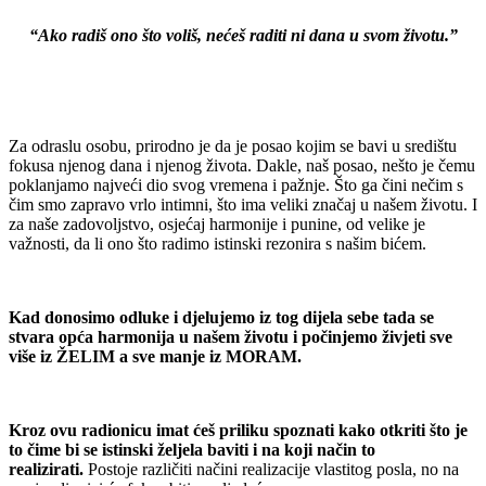
“Ako radiš ono što voliš, nećeš raditi ni dana u svom životu.”
Za odraslu osobu, prirodno je da je posao kojim se bavi u središtu
fokusa njenog dana i njenog života. Dakle, naš posao, nešto je čemu
poklanjamo najveći dio svog vremena i pažnje. Što ga čini nečim s
čim smo zapravo vrlo intimni, što ima veliki značaj u našem životu. I
za naše zadovoljstvo, osjećaj harmonije i punine, od velike je
važnosti, da li ono što radimo istinski rezonira s našim bićem.
Kad donosimo odluke i djelujemo iz tog dijela sebe tada se
stvara opća harmonija u našem životu i počinjemo živjeti sve
više iz ŽELIM a sve manje iz MORAM.
Kroz ovu radionicu imat ćeš priliku spoznati kako otkriti što je
to čime bi se istinski željela baviti i na koji način to
realizirati.
Postoje različiti načini realizacije vlastitog posla, no na