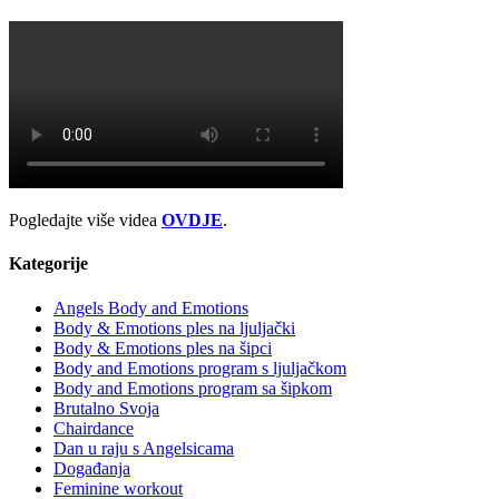
Pogledajte više videa
OVDJE
.
Kategorije
Angels Body and Emotions
Body & Emotions ples na ljuljački
Body & Emotions ples na šipci
Body and Emotions program s ljuljačkom
Body and Emotions program sa šipkom
Brutalno Svoja
Chairdance
Dan u raju s Angelsicama
Događanja
Feminine workout