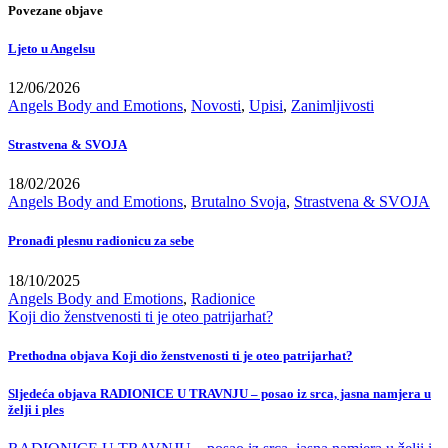
Povezane objave
Ljeto u Angelsu
12/06/2026
Angels Body and Emotions
,
Novosti
,
Upisi
,
Zanimljivosti
Strastvena & SVOJA
18/02/2026
Angels Body and Emotions
,
Brutalno Svoja
,
Strastvena & SVOJA
Pronađi plesnu radionicu za sebe
18/10/2025
Angels Body and Emotions
,
Radionice
Koji dio ženstvenosti ti je oteo patrijarhat?
Prethodna objava
Koji dio ženstvenosti ti je oteo patrijarhat?
Sljedeća objava
RADIONICE U TRAVNJU – posao iz srca, jasna namjera u
želji i ples