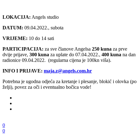
LOKACIJA:
Angels studio
DATUM:
09.04.2022., subota
VRIJEME:
10 do 14 sati
PARTICIPACIJA:
za sve članove Angelsa
250 kuna
za prve
dvije prijave,
300 kuna
za uplate do 07.04.2022.,
400 kuna
na dan
radionice 09.04.2022. (regularna cijena je 100kn viša).
INFO I PRIJAVE:
maja.z@angels.com.hr
Potrebna je ugodna odjeća za kretanje i plesanje, blokić i olovka (po
želji), povez za oči i eventualno bočica vode!
0
0