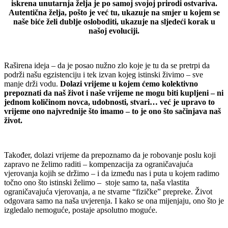
iskrena unutarnja želja je po samoj svojoj prirodi ostvariva.
Autentična želja, pošto je već tu, ukazuje na smjer u kojem se
naše biće želi dublje osloboditi, ukazuje na sljedeći korak u
našoj evoluciji.
Raširena ideja – da je posao nužno zlo koje je tu da se pretrpi da
podrži našu egzistenciju i tek izvan kojeg istinski živimo – sve
manje drži vodu.
Dolazi vrijeme u kojem ćemo kolektivno
prepoznati da naš život i naše vrijeme ne mogu biti kupljeni – ni
jednom količinom novca, udobnosti, stvari… već je upravo to
vrijeme ono najvrednije što imamo – to je ono što sačinjava naš
život.
Također, dolazi vrijeme da prepoznamo da je robovanje poslu koji
zapravo ne želimo raditi – kompenzacija za ograničavajuća
vjerovanja kojih se držimo – i da između nas i puta u kojem radimo
točno ono što istinski želimo – stoje samo ta, naša vlastita
ograničavajuća vjerovanja, a ne stvarne “fizičke” prepreke. Život
odgovara samo na naša uvjerenja. I kako se ona mijenjaju, ono što je
izgledalo nemoguće, postaje apsolutno moguće.