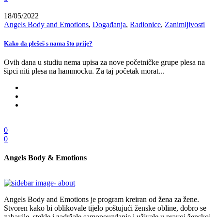
18/05/2022
Angels Body and Emotions
,
Događanja
,
Radionice
,
Zanimljivosti
Kako da plešeš s nama što prije?
Ovih dana u studiu nema upisa za nove početničke grupe plesa na
šipci niti plesa na hammocku. Za taj početak morat...
0
0
Angels Body & Emotions
Angels Body and Emotions je program kreiran od žena za žene.
Stvoren kako bi oblikovale tijelo poštujući ženske obline, dobro se
zabavile, stekle i zadržale samopouzdanje i uživale u pravoj ženskoj