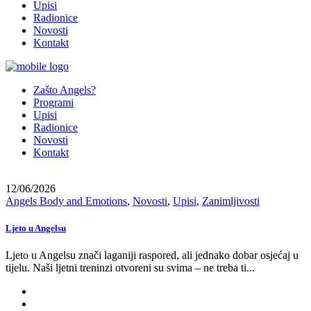
Upisi
Radionice
Novosti
Kontakt
Zašto Angels?
Programi
Upisi
Radionice
Novosti
Kontakt
12/06/2026
Angels Body and Emotions
,
Novosti
,
Upisi
,
Zanimljivosti
Ljeto u Angelsu
Ljeto u Angelsu znači laganiji raspored, ali jednako dobar osjećaj u
tijelu. Naši ljetni treninzi otvoreni su svima – ne treba ti...