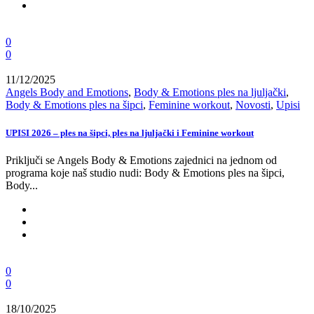
0
0
11/12/2025
Angels Body and Emotions
,
Body & Emotions ples na ljuljački
,
Body & Emotions ples na šipci
,
Feminine workout
,
Novosti
,
Upisi
UPISI 2026 – ples na šipci, ples na ljuljački i Feminine workout
Priključi se Angels Body & Emotions zajednici na jednom od
programa koje naš studio nudi: Body & Emotions ples na šipci,
Body...
0
0
18/10/2025