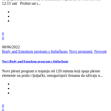
12:15 sati Probni sat i...
0
0
08/06/2022
Body and Emotions program s ljuljačkom
,
Novi programi
,
Novosti
Novi Body and Emotions program s ljuljačkom
Novi plesni program u trajanju od 120 minuta koji spaja plesne
elemente na podu i ljuljački, omogućujući ženama da uživaju u...
0
0