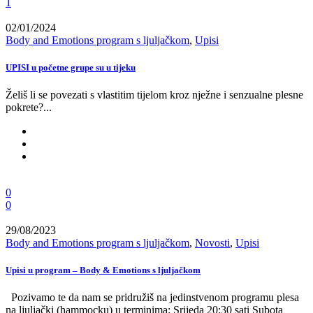
1
02/01/2024
Body and Emotions program s ljuljačkom
,
Upisi
UPISI u početne grupe su u tijeku
Želiš li se povezati s vlastitim tijelom kroz nježne i senzualne plesne
pokrete?...
0
0
29/08/2023
Body and Emotions program s ljuljačkom
,
Novosti
,
Upisi
Upisi u program – Body & Emotions s ljuljačkom
Pozivamo te da nam se pridružiš na jedinstvenom programu plesa
na ljuljački (hammocku) u terminima: Srijeda 20:30 sati Subota