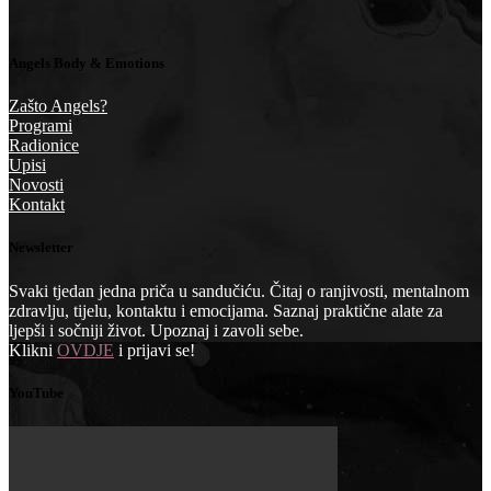
Angels Body & Emotions
Zašto Angels?
Programi
Radionice
Upisi
Novosti
Kontakt
Newsletter
Svaki tjedan jedna priča u sandučiću. Čitaj o ranjivosti, mentalnom
zdravlju, tijelu, kontaktu i emocijama. Saznaj praktične alate za
ljepši i sočniji život. Upoznaj i zavoli sebe.
Klikni
OVDJE
i prijavi se!
YouTube