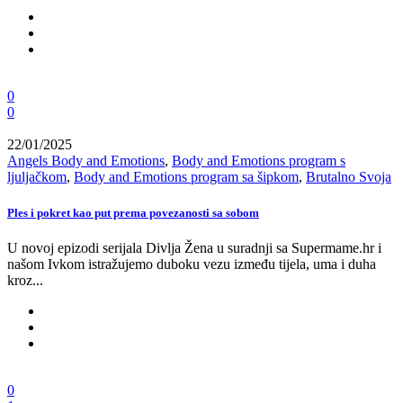
0
0
22/01/2025
Angels Body and Emotions
,
Body and Emotions program s
ljuljačkom
,
Body and Emotions program sa šipkom
,
Brutalno Svoja
Ples i pokret kao put prema povezanosti sa sobom
U novoj epizodi serijala Divlja Žena u suradnji sa Supermame.hr i
našom Ivkom istražujemo duboku vezu između tijela, uma i duha
kroz...
0