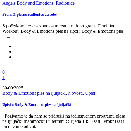
Angels Body and Emotions
,
Radionice
Pronađi plesnu radionicu za sebe
S početkom nove sezone osim regularnih programa Feminine
Workout, Body & Emotions ples na šipci i Body & Emotions ples
na...
0
1
30/09/2025
Body & Emotions ples na ljuljački
,
Novosti
,
Upisi
Upisi u Body & Emotions ples na ljuljački
Pozivamo te da nam se pridružiš na jedinstvenom programu plesa
na ljuljački (hammocku) u terminu: Srijeda 18:15 sati Probni sat i
predavanje održat...