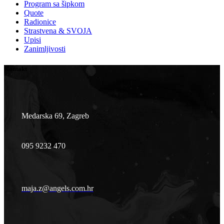
Program sa šipkom
Quote
Radionice
Strastvena & SVOJA
Upisi
Zanimljivosti
Kontakt
Medarska 69, Zagreb
095 9232 470
maja.z@angels.com.hr