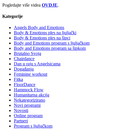
Pogledajte više videa
OVDJE
.
Kategorije
Angels Body and Emotions
Body & Emotions ples na ljuljački
Body & Emotions ples na šipci
Body and Emotions program s ljuljačkom
Body and Emotions program sa šipkom
Brutalno Svoja
Chairdance
Dan u raju s Angelsicama
Događanja
Feminine workout
Fitka
FloorDance
Hammock Flow
Humanitarna akcija
Nekategorizirano
Novi programi
Novosti
Online program
Partneri
Program s ljuljačkom