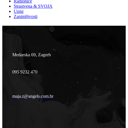
Radionice
Strastvena & SVOJA
Upisi
Zanimljivosti
Kontakt
Medarska 69, Zagreb
095 9232 470
maja.z@angels.com.hr