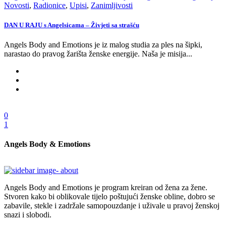
Novosti
,
Radionice
,
Upisi
,
Zanimljivosti
DAN U RAJU s Angelsicama – Živjeti sa strašću
Angels Body and Emotions je iz malog studia za ples na šipki,
narastao do pravog žarišta ženske energije. Naša je misija...
0
1
Angels Body & Emotions
Angels Body and Emotions je program kreiran od žena za žene.
Stvoren kako bi oblikovale tijelo poštujući ženske obline, dobro se
zabavile, stekle i zadržale samopouzdanje i uživale u pravoj ženskoj
snazi i slobodi.