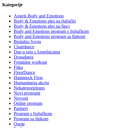
Kategorije
Angels Body and Emotions
Body & Emotions ples na ljuljački
Body & Emotions ples na šipci
Body and Emotions program s ljuljačkom
Body and Emotions program sa šipkom
Brutalno Svoja
Chairdance
Dan u raju s Angelsicama
Događanja
Feminine workout
Fitka
FloorDance
Hammock Flow
Humanitarna akcija
Nekategorizirano
Novi programi
Novosti
Online program
Partneri
Program s ljuljačkom
Program sa šipkom
Quote