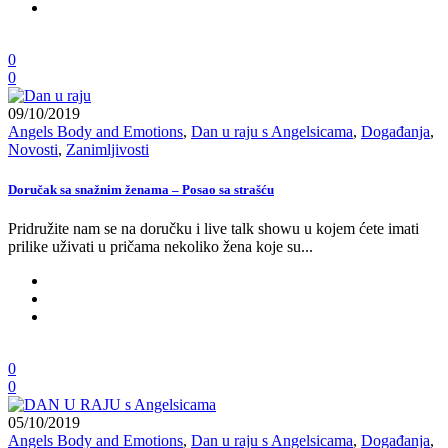
0
0
09/10/2019
Angels Body and Emotions
,
Dan u raju s Angelsicama
,
Događanja
,
Novosti
,
Zanimljivosti
Doručak sa snažnim ženama – Posao sa strašću
Pridružite nam se na doručku i live talk showu u kojem ćete imati
prilike uživati u pričama nekoliko žena koje su...
0
0
05/10/2019
Angels Body and Emotions
,
Dan u raju s Angelsicama
,
Događanja
,