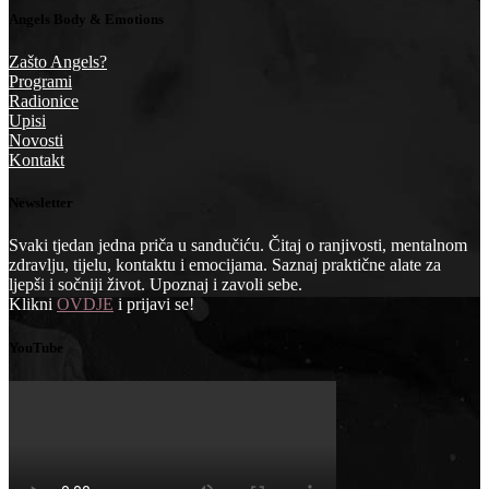
Angels Body & Emotions
Zašto Angels?
Programi
Radionice
Upisi
Novosti
Kontakt
Newsletter
Svaki tjedan jedna priča u sandučiću. Čitaj o ranjivosti, mentalnom
zdravlju, tijelu, kontaktu i emocijama. Saznaj praktične alate za
ljepši i sočniji život. Upoznaj i zavoli sebe.
Klikni
OVDJE
i prijavi se!
YouTube