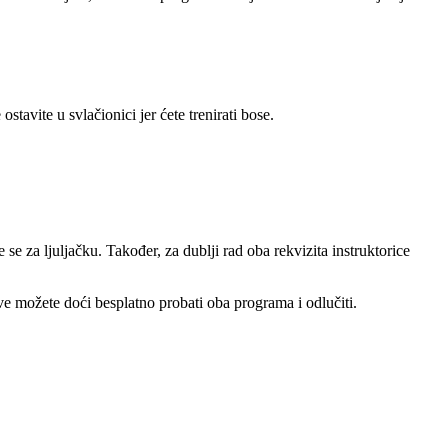
stavite u svlačionici jer ćete trenirati bose.
e se za ljuljačku. Također, za dublji rad oba rekvizita instruktorice
tove možete doći besplatno probati oba programa i odlučiti.