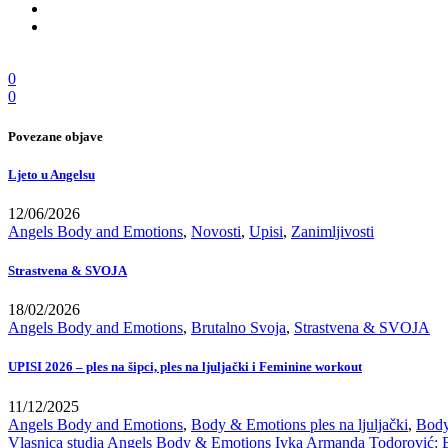
0
0
Povezane objave
Ljeto u Angelsu
12/06/2026
Angels Body and Emotions
,
Novosti
,
Upisi
,
Zanimljivosti
Strastvena & SVOJA
18/02/2026
Angels Body and Emotions
,
Brutalno Svoja
,
Strastvena & SVOJA
UPISI 2026 – ples na šipci, ples na ljuljački i Feminine workout
11/12/2025
Angels Body and Emotions
,
Body & Emotions ples na ljuljački
,
Body
Vlasnica studia Angels Body & Emotions Ivka Armanda Todorović: Bu