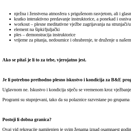
nježna i ženstvena atmosfera s prigušenom rasvjetom, ali i gl
kratko interaktivno predavanje instruktorice, a ponekad i osniv
workout – plesne meditativne vježbe zagrijavanja na strunjači/u
element na šipki/ljuljački
ples – demonstracija instruktorice
vrijeme za pitanja, nedoumice i ohrabrenje, te druženje u na
Ako se pitaš je li to za tebe, vjerojatno jest.
Je li potrebno prethodno plesno iskustvo i kondicija za B&E pr
Uglavnom ne. Iskustvo i kondicija stječu se vremenom kroz vježbanje, 
Programi su stupnjevani, tako da su polaznice razvrstane po grupama
Postoji li dobna granica?
Ovaj vid rekreacije namijenjen je svim ženama iznad osamnaest godina