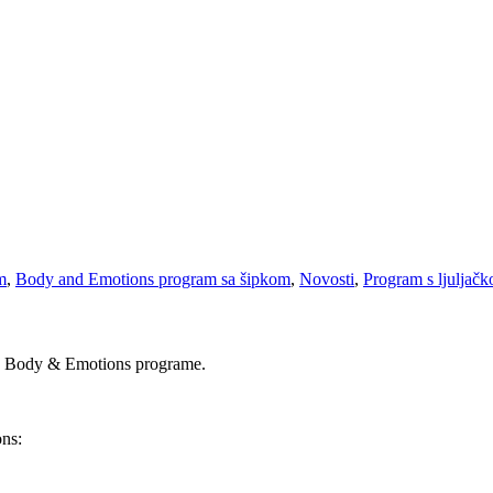
m
,
Body and Emotions program sa šipkom
,
Novosti
,
Program s ljuljač
els Body & Emotions programe.
ns: