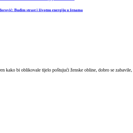
rović: Budim strast i životnu energiju u ženama
kako bi oblikovale tijelo poštujući ženske obline, dobro se zabavile, s