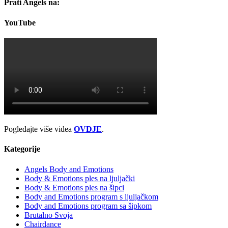
Prati Angels na:
YouTube
Pogledajte više videa
OVDJE
.
Kategorije
Angels Body and Emotions
Body & Emotions ples na ljuljački
Body & Emotions ples na šipci
Body and Emotions program s ljuljačkom
Body and Emotions program sa šipkom
Brutalno Svoja
Chairdance