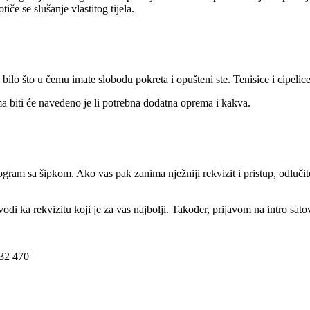
če se slušanje vlastitog tijela.
 bilo što u čemu imate slobodu pokreta i opušteni ste. Tenisice i cipelice o
biti će navedeno je li potrebna dodatna oprema i kakva.
program sa šipkom. Ako vas pak zanima nježniji rekvizit i pristup, odlučit
 vodi ka rekvizitu koji je za vas najbolji. Također, prijavom na intro sa
232 470