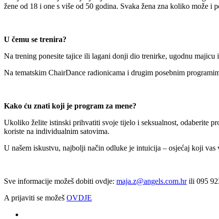
žene od 18 i one s više od 50 godina. Svaka žena zna koliko može i poti
U čemu se trenira?
Na trening ponesite tajice ili lagani donji dio trenirke, ugodnu majicu i
Na tematskim ChairDance radionicama i drugim posebnim programima 
Kako ću znati koji je program za mene?
Ukoliko želite istinski prihvatiti svoje tijelo i seksualnost, odaberite 
koriste na individualnim satovima.
U našem iskustvu, najbolji način odluke je intuicija – osjećaj koji vas
Sve informacije možeš dobiti ovdje:
maja.z@angels.com.hr
ili 095 9
A prijaviti se možeš
OVDJE