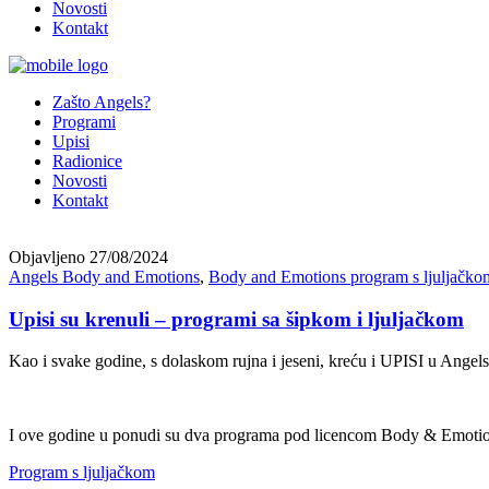
Novosti
Kontakt
Zašto Angels?
Programi
Upisi
Radionice
Novosti
Kontakt
Objavljeno
27/08/2024
Angels Body and Emotions
,
Body and Emotions program s ljuljačko
Upisi su krenuli – programi sa šipkom i ljuljačkom
Kao i svake godine, s dolaskom rujna i jeseni, kreću i UPISI u Ang
I ove godine u ponudi su dva programa pod licencom Body & Emotio
Program s ljuljačkom