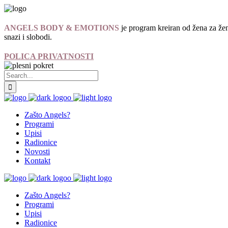
ANGELS BODY & EMOTIONS
je program kreiran od žena za žen
snazi i slobodi.
POLICA PRIVATNOSTI
Zašto Angels?
Programi
Upisi
Radionice
Novosti
Kontakt
Zašto Angels?
Programi
Upisi
Radionice