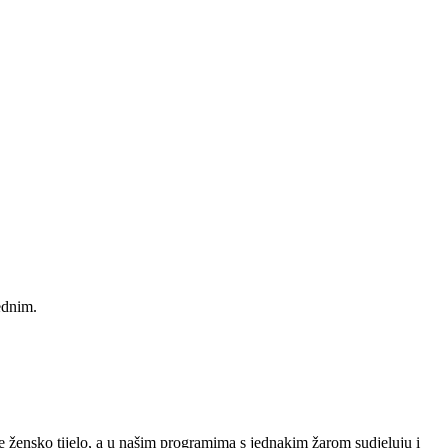
ednim.
e žensko tijelo, a u našim programima s jednakim žarom sudjeluju i