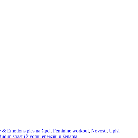
 & Emotions ples na šipci
,
Feminine workout
,
Novosti
,
Upisi
dim strast i životnu energiju u ženama