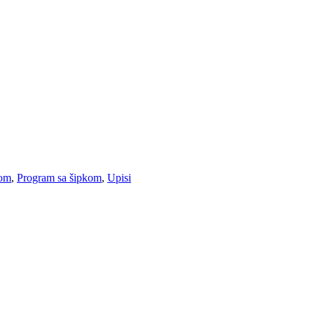
kom
,
Program sa šipkom
,
Upisi