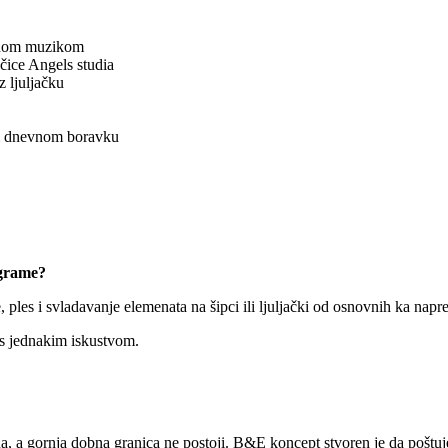
asnom muzikom
ačice Angels studia
z ljuljačku
šem dnevnom boravku
ograme?
ples i svladavanje elemenata na šipci ili ljuljački od osnovnih ka napr
 s jednakim iskustvom.
, a gornja dobna granica ne postoji. B&E koncept stvoren je da poštuj