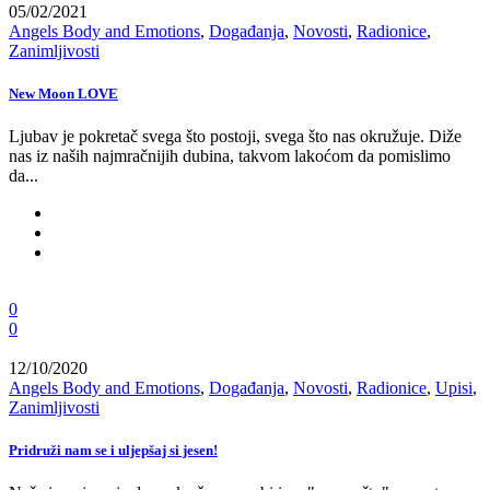
05/02/2021
Angels Body and Emotions
,
Događanja
,
Novosti
,
Radionice
,
Zanimljivosti
New Moon LOVE
Ljubav je pokretač svega što postoji, svega što nas okružuje. Diže
nas iz naših najmračnijih dubina, takvom lakoćom da pomislimo
da...
0
0
12/10/2020
Angels Body and Emotions
,
Događanja
,
Novosti
,
Radionice
,
Upisi
,
Zanimljivosti
Pridruži nam se i uljepšaj si jesen!