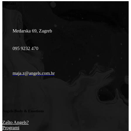
Kontakt
Medarska 69, Zagreb
095 9232 470
maja.z@angels.com.hr
Angels Body & Emotions
Zašto Angels?
Programi