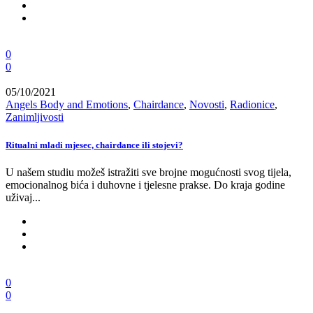
0
0
05/10/2021
Angels Body and Emotions
,
Chairdance
,
Novosti
,
Radionice
,
Zanimljivosti
Ritualni mladi mjesec, chairdance ili stojevi?
U našem studiu možeš istražiti sve brojne mogućnosti svog tijela,
emocionalnog bića i duhovne i tjelesne prakse. Do kraja godine
uživaj...
0
0