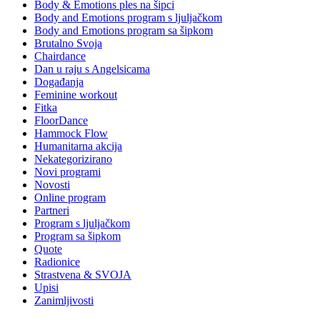
Body & Emotions ples na šipci
Body and Emotions program s ljuljačkom
Body and Emotions program sa šipkom
Brutalno Svoja
Chairdance
Dan u raju s Angelsicama
Događanja
Feminine workout
Fitka
FloorDance
Hammock Flow
Humanitarna akcija
Nekategorizirano
Novi programi
Novosti
Online program
Partneri
Program s ljuljačkom
Program sa šipkom
Quote
Radionice
Strastvena & SVOJA
Upisi
Zanimljivosti