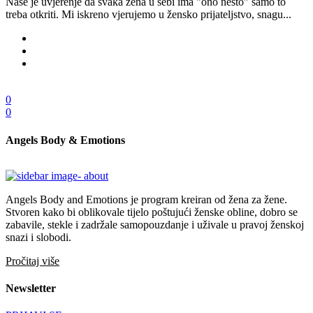
Naše je uvjerenje da svaka žena u sebi ima "ono nešto" samo to
treba otkriti. Mi iskreno vjerujemo u žensko prijateljstvo, snagu...
0
0
Angels Body & Emotions
Angels Body and Emotions je program kreiran od žena za žene.
Stvoren kako bi oblikovale tijelo poštujući ženske obline, dobro se
zabavile, stekle i zadržale samopouzdanje i uživale u pravoj ženskoj
snazi i slobodi.
Pročitaj više
Newsletter