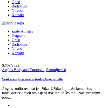
Upisi
Radionice
Novosti
Kontakt
Zašto Angels?
Programi
Upisi
Radionice
Novosti
Kontakt
02/03/2022
Angels Body and Emotions
,
Zanimljivosti
Vrati se svojoj pravoj prirodi u Angels studiu
Angels studio rezultat je užitka. Užitka koji naša kreatorica,
instruktorice i cijeli tim osjeća dok radi to što radi. Naši programi
poput...