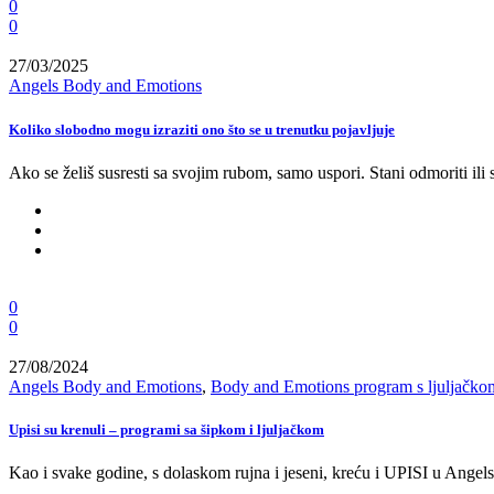
0
0
27/03/2025
Angels Body and Emotions
Koliko slobodno mogu izraziti ono što se u trenutku pojavljuje
Ako se želiš susresti sa svojim rubom, samo uspori. Stani odmoriti il
0
0
27/08/2024
Angels Body and Emotions
,
Body and Emotions program s ljuljačko
Upisi su krenuli – programi sa šipkom i ljuljačkom
Kao i svake godine, s dolaskom rujna i jeseni, kreću i UPISI u Ange