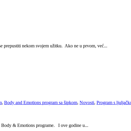
i se prepustiti nekom svojem užitku. Ako ne u prvom, već...
m
,
Body and Emotions program sa šipkom
,
Novosti
,
Program s ljuljač
ls Body & Emotions programe. I ove godine u...