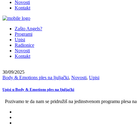
Novosti
Kontakt
Zašto Angels?
Programi
Upisi
Radionice
Novosti
Kontakt
30/09/2025
Body & Emotions ples na ljuljački
,
Novosti
,
Upisi
Upisi u Body & Emotions ples na ljuljački
Pozivamo te da nam se pridružiš na jedinstvenom programu plesa na lj