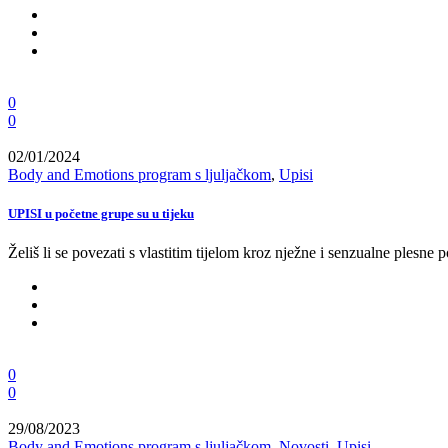
0
0
02/01/2024
Body and Emotions program s ljuljačkom
,
Upisi
UPISI u početne grupe su u tijeku
Želiš li se povezati s vlastitim tijelom kroz nježne i senzualne plesne p
0
0
29/08/2023
Body and Emotions program s ljuljačkom
,
Novosti
,
Upisi