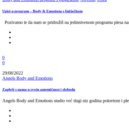
Upisi u program – Body & Emotions s ljuljačkom
Pozivamo te da nam se pridružiš na jedinstvenom programu plesa na lj
0
0
29/08/2022
Angels Body and Emotions
Zapleši s nama u svoju autentičnost i slobodu
Angels Body and Emotions studio već dugi niz godina pokretom i pleso