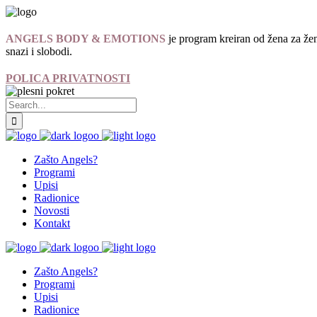
ANGELS BODY & EMOTIONS
je program kreiran od žena za žen
snazi i slobodi.
POLICA PRIVATNOSTI
Zašto Angels?
Programi
Upisi
Radionice
Novosti
Kontakt
Zašto Angels?
Programi
Upisi
Radionice