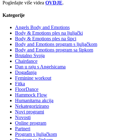
Pogledajte više videa
OVDJE
.
Kategorije
Angels Body and Emotions
Body & Emotions ples na ljuljački
Body & Emotions ples na šipci
Body and Emotions program s ljuljačkom
Body and Emotions program sa šipkom
Brutalno Svoja
Chairdance
Dan u raju s Angelsicama
Događanja
Feminine workout
Fitka
FloorDance
Hammock Flow
Humanitarna akcija
Nekategorizirano
Novi programi
Novosti
Online program
Partneri
Program s ljuljačkom
Program sa šipkom