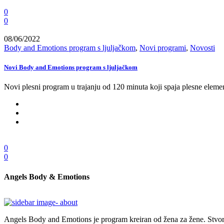
0
0
08/06/2022
Body and Emotions program s ljuljačkom
,
Novi programi
,
Novosti
Novi Body and Emotions program s ljuljačkom
Novi plesni program u trajanju od 120 minuta koji spaja plesne elemen
0
0
Angels Body & Emotions
Angels Body and Emotions je program kreiran od žena za žene. Stvoren 