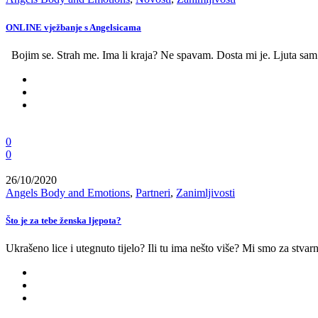
ONLINE vježbanje s Angelsicama
Bojim se. Strah me. Ima li kraja? Ne spavam. Dosta mi je. Ljuta sam
0
0
26/10/2020
Angels Body and Emotions
,
Partneri
,
Zanimljivosti
Što je za tebe ženska ljepota?
Ukrašeno lice i utegnuto tijelo? Ili tu ima nešto više? Mi smo za stvarn