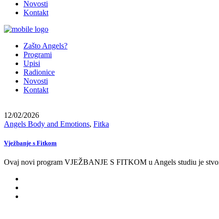
Novosti
Kontakt
Zašto Angels?
Programi
Upisi
Radionice
Novosti
Kontakt
12/02/2026
Angels Body and Emotions
,
Fitka
Vježbanje s Fitkom
Ovaj novi program VJEŽBANJE S FITKOM u Angels studiu je stvoren 