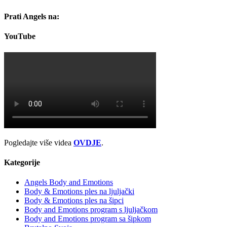
Prati Angels na:
YouTube
Pogledajte više videa
OVDJE
.
Kategorije
Angels Body and Emotions
Body & Emotions ples na ljuljački
Body & Emotions ples na šipci
Body and Emotions program s ljuljačkom
Body and Emotions program sa šipkom