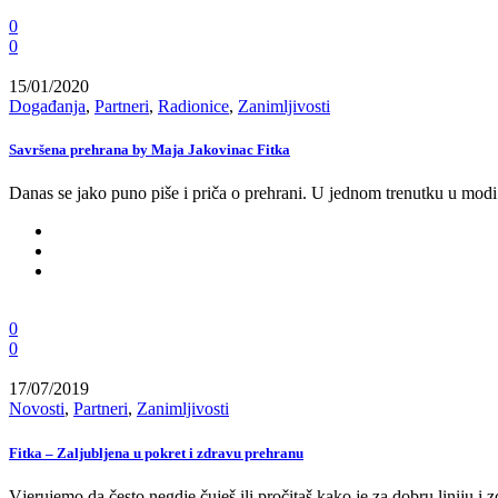
0
0
15/01/2020
Događanja
,
Partneri
,
Radionice
,
Zanimljivosti
Savršena prehrana by Maja Jakovinac Fitka
Danas se jako puno piše i priča o prehrani. U jednom trenutku u mod
0
0
17/07/2019
Novosti
,
Partneri
,
Zanimljivosti
Fitka – Zaljubljena u pokret i zdravu prehranu
Vjerujemo da često negdje čuješ ili pročitaš kako je za dobru liniju i z