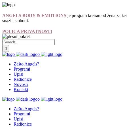
ANGELS BODY & EMOTIONS
je program kreiran od žena za žen
snazi i slobodi.
POLICA PRIVATNOSTI
Zašto Angels?
Programi
Upisi
Radionice
Novosti
Kontakt
Zašto Angels?
Programi
Upisi
Radionice