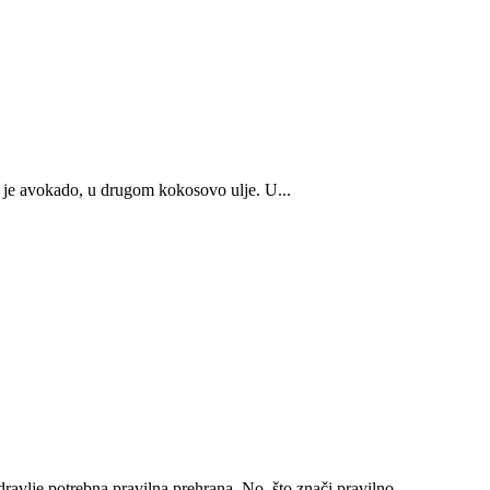
i je avokado, u drugom kokosovo ulje. U...
dravlje potrebna pravilna prehrana. No, što znači pravilno...