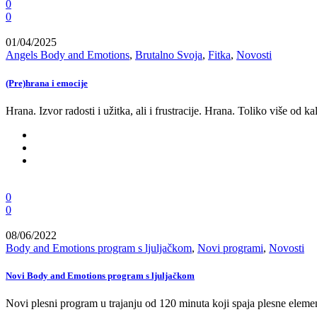
0
0
01/04/2025
Angels Body and Emotions
,
Brutalno Svoja
,
Fitka
,
Novosti
(Pre)hrana i emocije
Hrana. Izvor radosti i užitka, ali i frustracije. Hrana. Toliko više od k
0
0
08/06/2022
Body and Emotions program s ljuljačkom
,
Novi programi
,
Novosti
Novi Body and Emotions program s ljuljačkom
Novi plesni program u trajanju od 120 minuta koji spaja plesne elemen