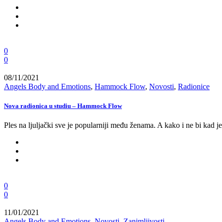
0
0
08/11/2021
Angels Body and Emotions
,
Hammock Flow
,
Novosti
,
Radionice
Nova radionica u studiu – Hammock Flow
Ples na ljuljački sve je popularniji među ženama. A kako i ne bi kad j
0
0
11/01/2021
Angels Body and Emotions
,
Novosti
,
Zanimljivosti