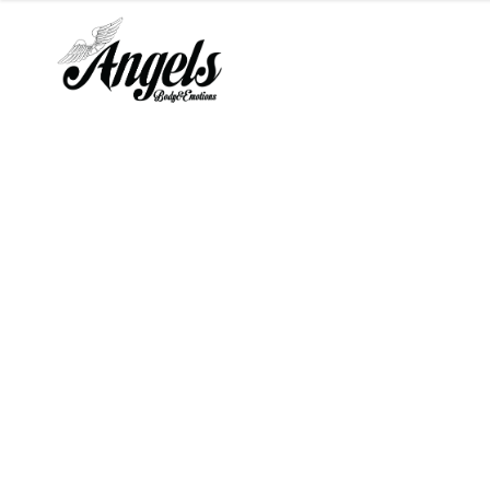
02/09/2022
Angels Body and Emotions
,
Događanja
,
Novosti
,
Upisi
,
Zanimljivosti
Pokretom i plesom do
osobnog rasta i razvoja
Angels Body and Emotions praksa za
sada se prakticira samo u našem