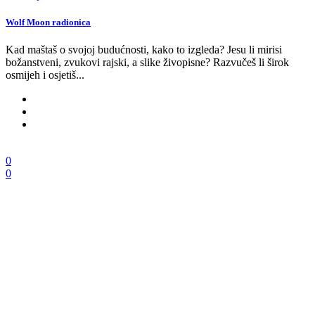
Wolf Moon radionica
Kad maštaš o svojoj budućnosti, kako to izgleda? Jesu li mirisi
božanstveni, zvukovi rajski, a slike živopisne? Razvučeš li širok
osmijeh i osjetiš...
0
0