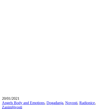
20/01/2021
Angels Body and Emotions
,
Događanja
,
Novosti
,
Radionice
,
Zanimljivosti