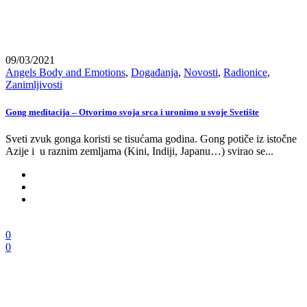
09/03/2021
Angels Body and Emotions
,
Događanja
,
Novosti
,
Radionice
,
Zanimljivosti
Gong meditacija – Otvorimo svoja srca i uronimo u svoje Svetište
Sveti zvuk gonga koristi se tisućama godina. Gong potiče iz istočne
Azije i u raznim zemljama (Kini, Indiji, Japanu…) svirao se...
0
0