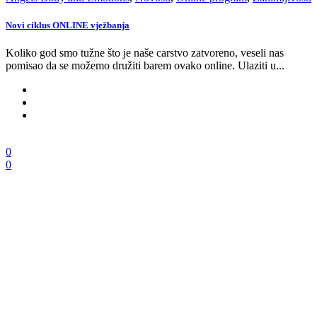
Novi ciklus ONLINE vježbanja
Koliko god smo tužne što je naše carstvo zatvoreno, veseli nas
pomisao da se možemo družiti barem ovako online. Ulaziti u...
0
0