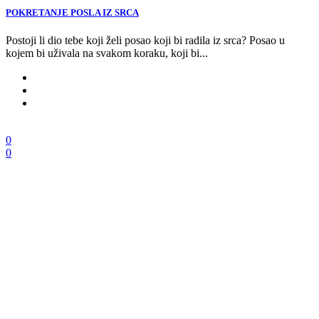
POKRETANJE POSLA IZ SRCA
Postoji li dio tebe koji želi posao koji bi radila iz srca? Posao u
kojem bi uživala na svakom koraku, koji bi...
0
0