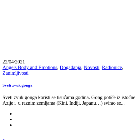
22/04/2021
Angels Body and Emotions
,
Događanja
,
Novosti
,
Radionice
,
Zanimljivosti
Sveti zvuk gonga
Sveti zvuk gonga koristi se tisućama godina. Gong potiče iz istočne
Azije i u raznim zemljama (Kini, Indiji, Japanu…) svirao se...