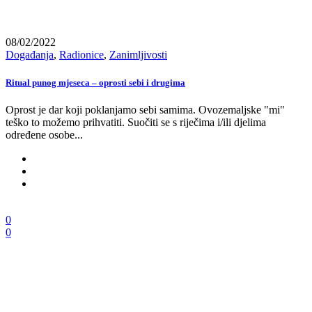
08/02/2022
Događanja
,
Radionice
,
Zanimljivosti
Ritual punog mjeseca – oprosti sebi i drugima
Oprost je dar koji poklanjamo sebi samima. Ovozemaljske "mi"
teško to možemo prihvatiti. Suočiti se s riječima i/ili djelima
određene osobe...
0
0