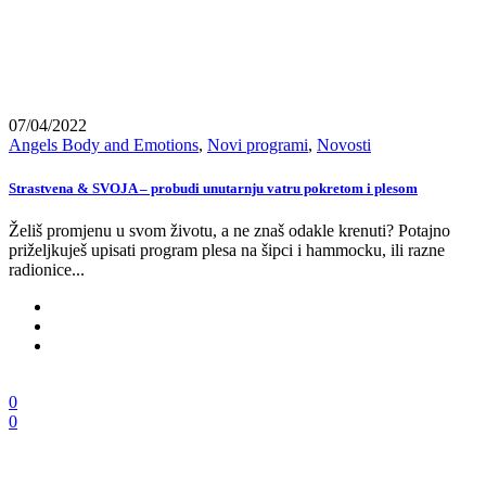
07/04/2022
Angels Body and Emotions
,
Novi programi
,
Novosti
Strastvena & SVOJA – probudi unutarnju vatru pokretom i plesom
Želiš promjenu u svom životu, a ne znaš odakle krenuti? Potajno
priželjkuješ upisati program plesa na šipci i hammocku, ili razne
radionice...
0
0