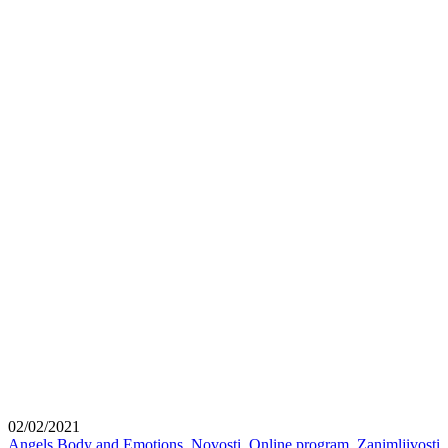
02/02/2021
Angels Body and Emotions
,
Novosti
,
Online program
,
Zanimljivosti