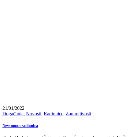
21/01/2022
Događanja
,
Novosti
,
Radionice
,
Zanimljivosti
New moon radionica