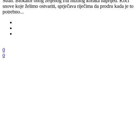
Strah. Blokator onog željenog i/ili nužnog koraka naprijed. Koči
snove koje želimo ostvariti, sprječava riječima da prodru kada je to
potrebno...
0
0